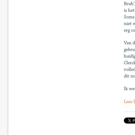
Bruh’
is he
Soms 
niet 
erg co
Van d
gebru
huidi
Clerc
volle
dit nu
Ik we
Lees 