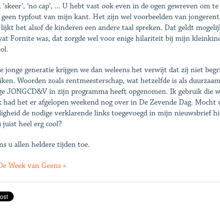
, ‘skeer’, ‘no cap’, ... U hebt vast ook even in de ogen gewreven om te
t geen typfout van mijn kant. Het zijn wel voorbeelden van jongerent
lijkt het alsof de kinderen een andere taal spreken. Dat geldt mogeli
wat Fornite was, dat zorgde wel voor enige hilariteit bij mijn kleinki
ol.
e jonge generatie krijgen we dan weleens het verwijt dat zij niet beg
iken. Woorden zoals rentmeesterschap, wat hetzelfde is als duurzaa
ge JONGCD&V in zijn programma heeft opgenomen. Ik gebruik die wo
k had het er afgelopen weekend nog over in De Zevende Dag. Mocht u 
digheid de nodige verklarende links toegevoegd in mijn nieuwsbrief hier
 juist heel erg cool?
ns u allen heldere tijden toe.
De Week van Geens »