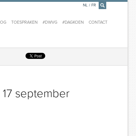
NL
/
FR
×
LOG
TOESPRAKEN
#DWVG
#DAGKOEN
CONTACT
 17 september