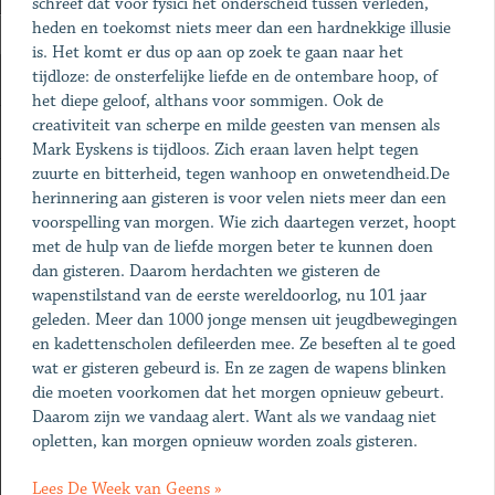
schreef dat voor fysici het onderscheid tussen verleden,
heden en toekomst niets meer dan een hardnekkige illusie
is. Het komt er dus op aan op zoek te gaan naar het
tijdloze: de onsterfelijke liefde en de ontembare hoop, of
het diepe geloof, althans voor sommigen. Ook de
creativiteit van scherpe en milde geesten van mensen als
Mark Eyskens is tijdloos. Zich eraan laven helpt tegen
zuurte en bitterheid, tegen wanhoop en onwetendheid.De
herinnering aan gisteren is voor velen niets meer dan een
voorspelling van morgen. Wie zich daartegen verzet, hoopt
met de hulp van de liefde morgen beter te kunnen doen
dan gisteren. Daarom herdachten we gisteren de
wapenstilstand van de eerste wereldoorlog, nu 101 jaar
geleden. Meer dan 1000 jonge mensen uit jeugdbewegingen
en kadettenscholen defileerden mee. Ze beseften al te goed
wat er gisteren gebeurd is. En ze zagen de wapens blinken
die moeten voorkomen dat het morgen opnieuw gebeurt.
Daarom zijn we vandaag alert. Want als we vandaag niet
opletten, kan morgen opnieuw worden zoals gisteren.
Lees De Week van Geens »