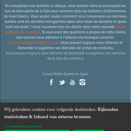
En complétant vos données ci-dessus, vous donnez votre accord exprès en
vue de faire partie de la liste pour recevrez alors les bulletins d’informations
de Koen Geens. Vous voulez savoir comment nous conservons vos données,
quelles sont les données enregistrées dans notre base de données et quels
sont vos droits ? Vous trouverez tous les détails dans notre nouvelle
charte
relative à la vie privée
. Si vous avez des questions à propos de cette charte,
vous pouvez vous adresser à l’adresse électronique suivante :
secretariaat.geens@gmail.com
. Vous pouvez toujours vous rétracter et
demander à supprimer vos données de la liste de contacts).
Vous pouvez toujours vous rétracter et demander à supprimer vos données
de la liste de contacts).
Suivez
Koen Geens
en ligne:
Wij gebruiken cookies voor volgende doeleinden:
Bijhouden
© 2026
Ancien ministre et député honoraire
Koen Geens
· Alle
statistieken & Inhoud van externe bronnen
.
rechten voorbehouden ·
Cookies wijzigen
Je voorkeur aanpassen
Webdesign & développement par Zenjoy de Louvain
. Powered by
Nimbu
.