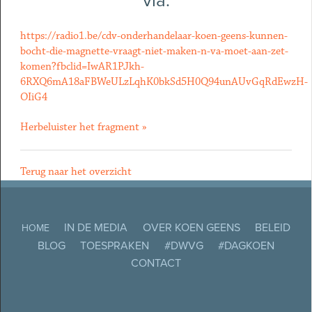
via:
https://radio1.be/cdv-onderhandelaar-koen-geens-kunnen-
bocht-die-magnette-vraagt-niet-maken-n-va-moet-aan-zet-
komen?fbclid=IwAR1PJkh-
6RXQ6mA18aFBWeULzLqhK0bkSd5H0Q94unAUvGqRdEwzH-
OIiG4
Herbeluister het fragment »
Terug naar het overzicht
IN DE MEDIA
OVER KOEN GEENS
BELEID
HOME
BLOG
TOESPRAKEN
#DWVG
#DAGKOEN
CONTACT