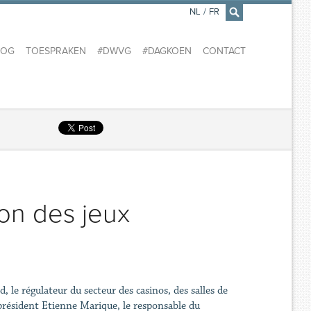
NL
/
FR
×
LOG
TOESPRAKEN
#DWVG
#DAGKOEN
CONTACT
on des jeux
le régulateur du secteur des casinos, des salles de
e président Etienne Marique, le responsable du