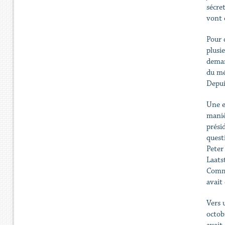
sécre
vont 
Pour 
plusie
deman
du mé
Depuis
Une e
maniè
prési
quest
Peter
Laats
Commi
avait
Vers 
octob