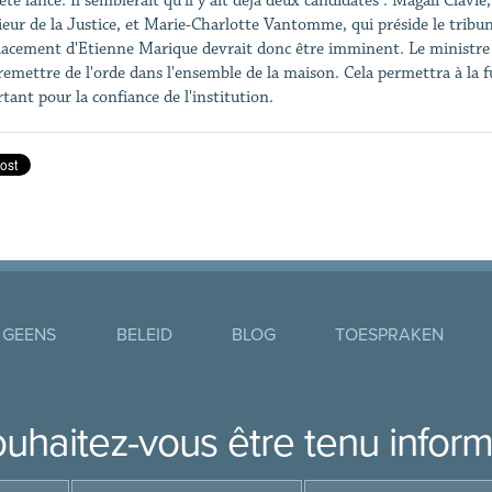
 été lancé. Il semblerait qu'il y ait déjà deux candidates : Magali Clav
ieur de la Justice, et Marie-Charlotte Vantomme, qui préside le tribu
acement d'Etienne Marique devrait donc être imminent. Le ministre de 
remettre de l'orde dans l'ensemble de la maison. Cela permettra à la f
tant pour la confiance de l'institution.
 GEENS
BELEID
BLOG
TOESPRAKEN
uhaitez-vous être tenu infor