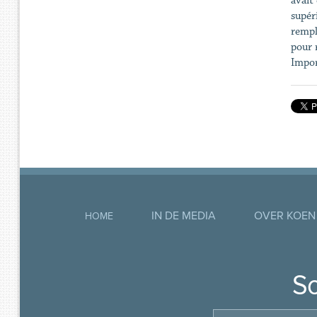
avait
supér
rempl
pour 
Impor
IN DE MEDIA
OVER KOEN
HOME
So