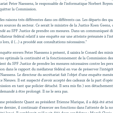
tariat Peter Naessens, le responsable de l'informatique Norbert Boyens
quitter la Commission.
des raisons très différentes dans ces différents cas. Les départs des
rs sources du secteur. Ce serait le ministre de la Justice Koen Geens, qu
dé au SPF Justice de prendre ces mesures. Dans un communiqueé diff
diateur fédéral relatif à une enquête sur une atteinte présumée à l'int
 lors, il (...) a procédé aux consultations nécessaires."
nquête envers Peter Naessens à présent, il saisira le Conseil des minist
re optimale la continuité et la fonctionnement de la Commission des
dent du SPF Justice de prendre les mesures nécessaires contre les pe
ion dans le rapport du médiateur fédéral en vue de préserver l'intégrit
 Naessens. Le directeur du secrétariat fait l'objet d'une enquête menée
te Nieuws. Il est suspecté d'avoir accepté des cadeaux de la part d'opér
ssion en tant que policier détaché. Il sera mis fin ) son détachement.
 demandé à être prolongé. Il ne le sera pas.
une présidente Quant au président Etienne Marique, il a déjà été atte
re dernier, il continuair d'exercer ses fonctions dans l'attente de la