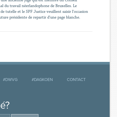
ie, une ancienne juge qui est membre du Conseil
nal du travail néerlandophone de Bruxelles. Le
tutelle et le SPF Justice veuillent saisir l'occasion
uture présidente de repartir d'une page blanche.
#DWVG
#DAGKOEN
CONTACT
mé?