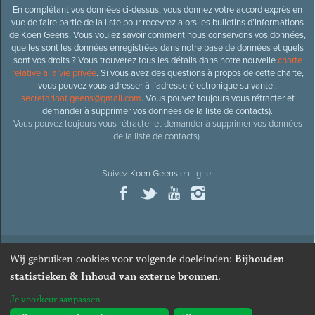
En complétant vos données ci-dessus, vous donnez votre accord exprès en
vue de faire partie de la liste pour recevrez alors les bulletins d’informations
de Koen Geens. Vous voulez savoir comment nous conservons vos données,
quelles sont les données enregistrées dans notre base de données et quels
sont vos droits ? Vous trouverez tous les détails dans notre nouvelle
charte
relative à la vie privée
. Si vous avez des questions à propos de cette charte,
vous pouvez vous adresser à l’adresse électronique suivante :
secretariaat.geens@gmail.com
. Vous pouvez toujours vous rétracter et
demander à supprimer vos données de la liste de contacts).
Vous pouvez toujours vous rétracter et demander à supprimer vos données
de la liste de contacts).
Suivez
Koen Geens
en ligne:
Wij gebruiken cookies voor volgende doeleinden:
Bijhouden
© 2026
Ancien ministre et député honoraire
Koen Geens
· Alle
statistieken & Inhoud van externe bronnen
.
rechten voorbehouden ·
Cookies wijzigen
Je voorkeur aanpassen
Webdesign & développement par Zenjoy de Louvain
. Powered by
Nimbu
.