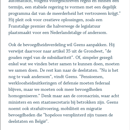
automatisch, volgens voorgeschreven regels en binnen een
termijn, een stabiele regering te vormen met een degelijk
programma dat van de meerderheid het vertrouwen krijgt.”
Hij pleit ook voor creatieve oplossingen, zoals een
Franstalige premier die halverwege de legislatuur
plaatsmaakt voor een Nederlandstalige of andersom.
Ook de bevoegdheidsverdeling wil Geens aanpakken. Hij
verwijst daarvoor naar artikel 35 uit de Grondwet, “de
gouden regel van de subsidiariteit”. Of, simpeler gezegd:
enkel wat we vinden beter samen te kunnen doen, moeten
we samen doen. De rest kan naar de deelstaten. “Nu is het
nog te vaak andersom”, vindt Geens. “Pensioenen,
werkloosheidsuitkeringen of defensie moeten federaal
blijven, maar we moeten ook meer bevoegdheden
homogeniseren.” Denk maar aan de coronacrisis, waar acht
ministers en een staatssecretaris bij betrokken zijn. Geens
noemt ook strafuitvoering, mobiliteit en migratie
bevoegdheden die “hopeloos versplinterd zijn tussen de
deelstaten en België”.