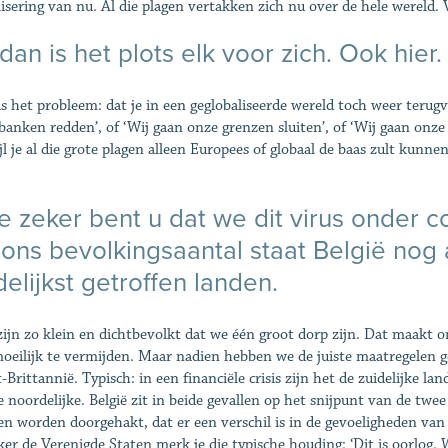
lisering van nu. Al die plagen vertakken zich nu over de hele wereld. Vl
dan is het plots elk voor zich. Ook hier.
is het probleem: dat je in een geglobaliseerde wereld toch weer teru
banken redden’, of ‘Wij gaan onze grenzen sluiten’, of ‘Wij gaan onze 
jl je al die grote plagen alleen Europees of globaal de baas zult kunne
 zeker bent u dat we dit virus onder c
 ons bevolkingsaantal staat België nog a
elijkst getroffen landen.
zijn zo klein en dichtbevolkt dat we één groot dorp zijn. Dat maakt o
oeilijk te vermijden. Maar nadien hebben we de juiste maatregelen 
Brittannië. Typisch: in een financiële crisis zijn het de zuidelijke lan
e noordelijke. België zit in beide gevallen op het snijpunt van de twee 
n worden doorgehakt, dat er een verschil is in de gevoeligheden van
ker de Verenigde Staten merk je die typische houding: ‘Dit is oorlog. W