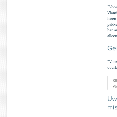
“Voor
Vlami
lezen
pakke
het a
allee
Gel
“Voor
overka
El
Vi
Uw 
mis