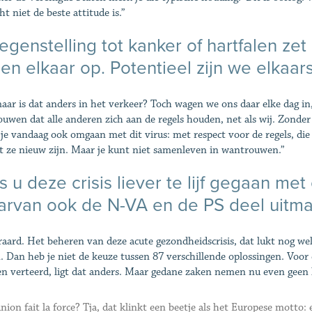
ht niet de beste attitude is.”
tegenstelling tot kanker of hartfalen ze
en elkaar op. Potentieel zijn we elkaa
maar is dat anders in het verkeer? Toch wagen we ons daar elke dag in
ouwen dat alle anderen zich aan de regels houden, net als wij. Zond
je vandaag ook omgaan met dit virus: met respect voor de regels, di
 ze nieuw zijn. Maar je kunt niet samenleven in wantrouwen.”
 u deze crisis liever te lijf gegaan m
arvan ook de N-VA en de PS deel uitm
raard. Het beheren van deze acute gezondheidscrisis, dat lukt nog we
. Dan heb je niet de keuze tussen 87 verschillende oplossingen. Voor
n verteerd, ligt dat anders. Maar gedane zaken nemen nu even geen 
union fait la force? Tja, dat klinkt een beetje als het Europese motto