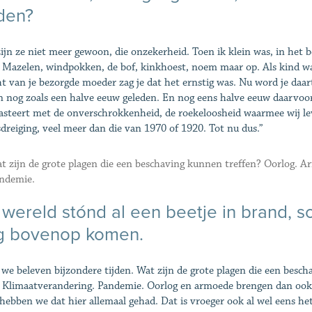
den?
ijn ze niet meer gewoon, die onzekerheid. Toen ik klein was, in het b
 Mazelen, windpokken, de bof, kinkhoest, noem maar op. Als kind wa
ht van je bezorgde moeder zag je dat het ernstig was. Nu word je daa
n nog zoals een halve eeuw geleden. En nog eens halve eeuw daarvoo
asteert met de onverschrokkenheid, de roekeloosheid waarmee wij le
dreiging, veel meer dan die van 1970 of 1920. Tot nu dus.”
t zijn de grote plagen die een beschaving kunnen treffen? Oorlog. Ar
ndemie.
wereld stónd al een beetje in brand, som
g bovenop komen.
 we beleven bijzondere tijden. Wat zijn de grote plagen die een besc
s. Klimaatverandering. Pandemie. Oorlog en armoede brengen dan ook 
hebben we dat hier allemaal gehad. Dat is vroeger ook al wel eens het