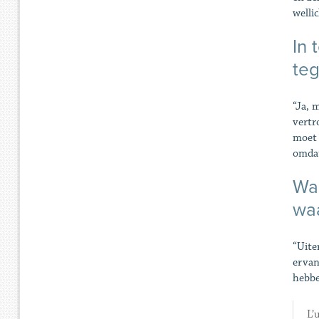
wellic
In 
teg
“Ja, 
vertr
moet 
omdat
Was
wa
“Uite
ervan
hebbe
L’