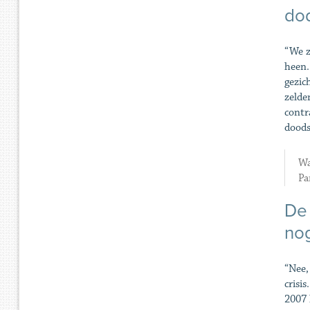
do
“We z
heen.
gezic
zelde
contr
doods
Wa
Pa
De 
no
“Nee,
crisi
2007 