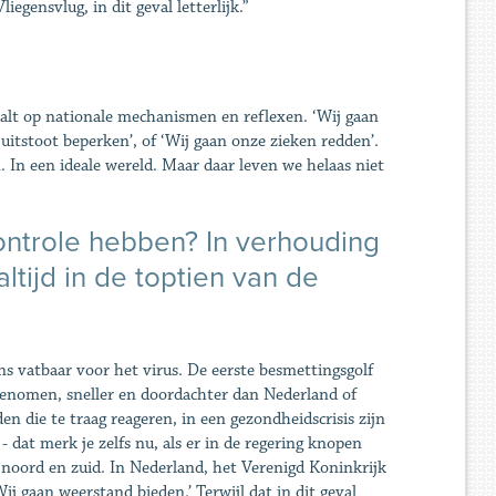
iegensvlug, in dit geval letterlijk.”
gvalt op nationale mechanismen en reflexen. ‘Wij gaan
uitstoot beperken’, of ‘Wij gaan onze zieken redden’.
n. In een ideale wereld. Maar daar leven we helaas niet
ontrole hebben? In verhouding
ltijd in de toptien van de
ns vatbaar voor het virus. De eerste besmettingsgolf
genomen, sneller en doordachter dan Nederland of
den die te traag reageren, in een gezondheidscrisis zijn
- dat merk je zelfs nu, als er in de regering knopen
 noord en zuid. In Nederland, het Verenigd Koninkrijk
ij gaan weerstand bieden.’ Terwijl dat in dit geval