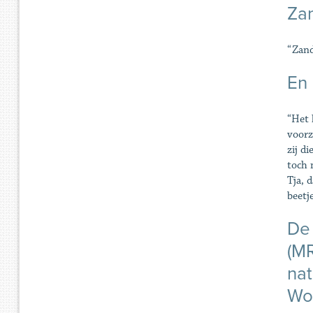
Za
“Zand
En
“Het 
voorz
zij d
toch 
Tja, 
beetje
De 
(MR
nat
Wor