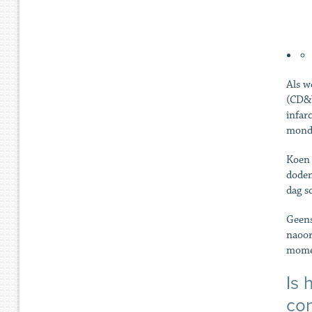
Als w
(CD&V
infar
mondm
Koen 
doden
dag s
Geens
naoor
momen
Is 
con