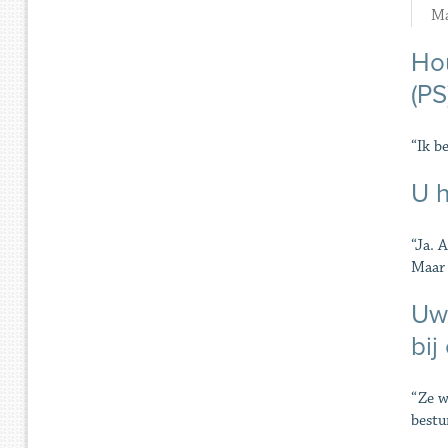
Ma
Hou
(PS
“Ik b
U h
“Ja. 
Maar 
Uw 
bij
“Ze w
bestu