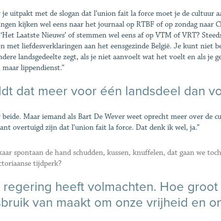
 je uitpakt met de slogan dat l’union fait la force moet je de cultuur
ngen kijken wel eens naar het journaal op RTBF of op zondag naar 
 ‘Het Laatste Nieuws’ of stemmen wel eens af op VTM of VRT? Steeds m
n met liefdesverklaringen aan het eensgezinde België. Je kunt niet b
ndere landsgedeelte zegt, als je niet aanvoelt wat het voelt en als je
n maar lippendienst.”
dt dat meer voor één landsdeel dan v
 beide. Maar iemand als Bart De Wever weet oprecht meer over de cu
nt overtuigd zijn dat l’union fait la force. Dat denk ik wel, ja.”
kaar spontaan de hand schudden, kussen, knuffelen, dat gaan we toch
ctoriaanse tijdperk?
regering heeft volmachten. Hoe groot 
bruik van maakt om onze vrijheid en on