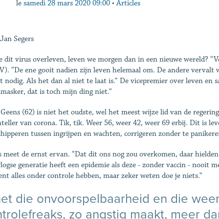
le
samedi 28 mars 2020 09:00
•
Articles
Jan Segers
e dit virus overleven, leven we morgen dan in een nieuwe wereld? “V
). “De ene gooit nadien zijn leven helemaal om. De andere vervalt 
ct nodig. Als het dan al niet te laat is.” De vicepremier over leven en
asker, dat is toch mijn ding niet.”
Geens (62) is niet het oudste, wel het meest wijze lid van de regerin
teller van corona. Tik, tik. Weer 56, weer 42, weer 69 erbij. Dit is le
chipperen tussen ingrijpen en wachten, corrigeren zonder te panikere
 meet de ernst ervan. “Dat dit ons nog zou overkomen, daar hielde
logse generatie heeft een epidemie als deze - zonder vaccin - nooit 
t alles onder controle hebben, maar zeker weten doe je niets.”
het die onvoorspelbaarheid en die weer
trolefreaks, zo angstig maakt, meer da