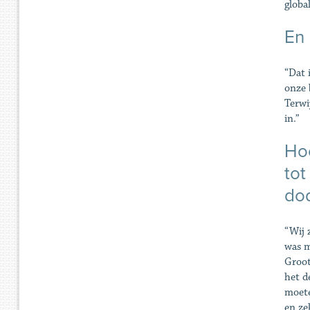
globa
En 
“Dat 
onze 
Terwi
in.”
Hoe
tot
dod
“Wij 
was m
Groot-
het d
moete
en ze