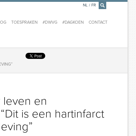
NL
/
FR
×
LOG
TOESPRAKEN
#DWVG
#DAGKOEN
CONTACT
EVING”
 leven en
it is een hartinfarct
leving”