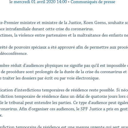
le
mercredi 01 avril 2020 14:00
•
Communiqués de presse
ce-Premier ministre et ministre de la Justice, Koen Geens, souhaite sou
nce intrafamiliale durant cette crise du coronavirus.
ictimes, la violence entre partenaires et la maltraitance des enfants n
rêté de pouvoirs spéciaux a été approuvé afin de permettre aux procéd
idéoconférence.
bre réduit d'audiences physiques ne signifie pas qu’il est impossible de 
s de procédure sont prolongés de la durée de la crise du coronavirus e
 traiter les dossiers par écrit ou par voie électronique.
ication d'interdictions temporaires de résidence reste possible. Si néce
erdiction temporaire de résidence dans un délai de quatorze jours lors
lle le tribunal peut entendre les parties. Ce type d'audience peut égal
onavirus. Afin d'organiser ces audiences, le SPF Justice a pris en gesti
x.
erdiction temporaire de résidence est une mesure urgente qui sert avan