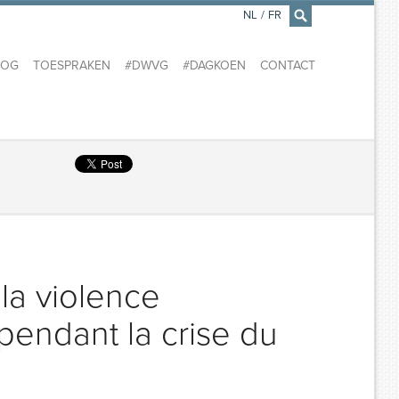
NL
/
FR
×
LOG
TOESPRAKEN
#DWVG
#DAGKOEN
CONTACT
la violence
 pendant la crise du