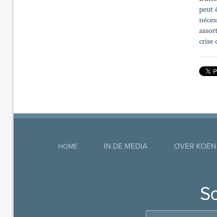
peut 
néces
assort
crise 
IN DE MEDIA
OVER KOEN
HOME
So