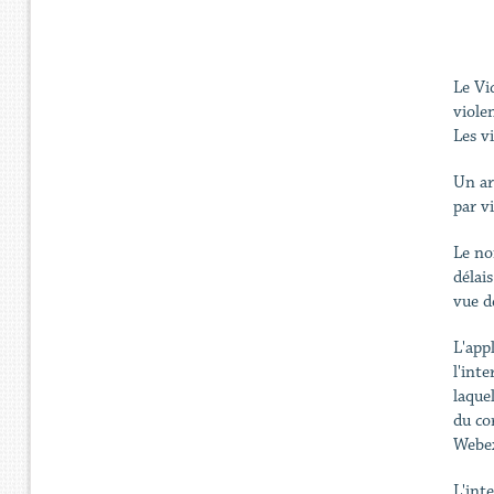
Le Vi
viole
Les v
Un ar
par v
Le nom
délai
vue de
L'appl
l'int
laque
du cor
Webe
L'int