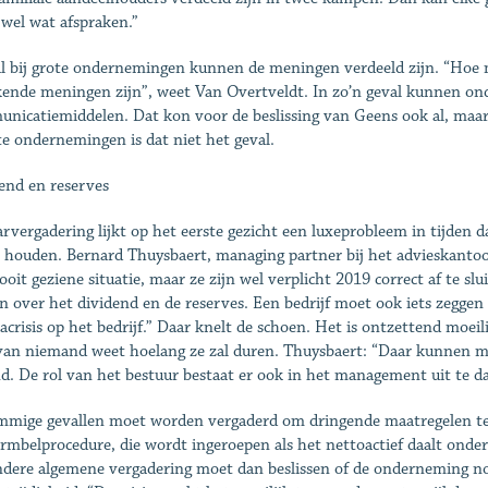
 wel wat afspraken.”
l bij grote ondernemingen kunnen de meningen verdeeld zijn. “Hoe m
kende meningen zijn”, weet Van Overtveldt. In zo’n geval kunnen o
nicatiemiddelen. Dat kon voor de beslissing van Geens ook al, maar d
e ondernemingen is dat niet het geval.
end en reserves
arvergadering lijkt op het eerste gezicht een luxeprobleem in tijden 
 houden. Bernard Thuysbaert, managing partner bij het advieskantoor
ooit geziene situatie, maar ze zijn wel verplicht 2019 correct af te sl
 over het dividend en de reserves. Een bedrijf moet ook iets zeggen 
acrisis op het bedrijf.” Daar knelt de schoen. Het is ontzettend moeilij
an niemand weet hoelang ze zal duren. Thuysbaert: “Daar kunnen men
d. De rol van het bestuur bestaat er ook in het management uit te d
mmige gevallen moet worden vergaderd om dringende maatregelen te
armbelprocedure, die wordt ingeroepen als het nettoactief daalt onder
ndere algemene vergadering moet dan beslissen of de onderneming no