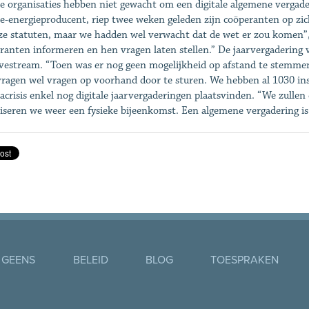
e organisaties hebben niet gewacht om een digitale algemene vergad
e-energieproducent, riep twee weken geleden zijn coöperanten op zich
ze statuten, maar we hadden wel verwacht dat de wet er zou komen”,
ranten informeren en hen vragen laten stellen.” De jaarvergadering va
ivestream. “Toen was er nog geen mogelijkheid op afstand te stemmen
ragen wel vragen op voorhand door te sturen. We hebben al 1030 insch
acrisis enkel nog digitale jaarvergaderingen plaatsvinden. “We zullen
iseren we weer een fysieke bijeenkomst. Een algemene vergadering i
 GEENS
BELEID
BLOG
TOESPRAKEN