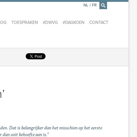
NL
/
FR
×
LOG
TOESPRAKEN
#DWVG
#DAGKOEN
CONTACT
’
den. Dat is belangrijker dan het misschien op het eerste
r dan ooit behoefte aan is.”