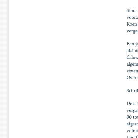
Sinds
voorz
Koen 
verga
Een j
afslu
Caluw
algem
zeven
Overt
Schri
De aa
verga
90 to
afger
volma
tien 