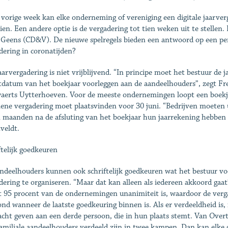
 vorige week kan elke onderneming of vereniging een digitale jaarverga
ien. Een andere optie is de vergadering tot tien weken uit te stellen.
Geens (CD&V). De nieuwe spelregels bieden een antwoord op een per
dering in coronatijden?
aarvergadering is niet vrijblijvend. “In principe moet het bestuur de 
itdatum van het boekjaar voorleggen aan de aandeelhouders”, zegt Fr
aerts Uytterhoeven. Voor de meeste ondernemingen loopt een boekja
ene vergadering moet plaatsvinden voor 30 juni. “Bedrijven moeten ui
 maanden na de afsluting van het boekjaar hun jaarrekening hebben n
veldt.
ftelijk goedkeuren
ndeelhouders kunnen ook schriftelijk goedkeuren wat het bestuur voo
dering te organiseren. “Maar dat kan alleen als iedereen akkoord gaat
t 95 procent van de ondernemingen unanimiteit is, waardoor de verga
ond wanneer de laatste goedkeuring binnen is. Als er verdeeldheid is
cht geven aan een derde persoon, die in hun plaats stemt. Van Over
familiale aandeelhouders verdeeld zijn in twee kampen. Dan kan elke