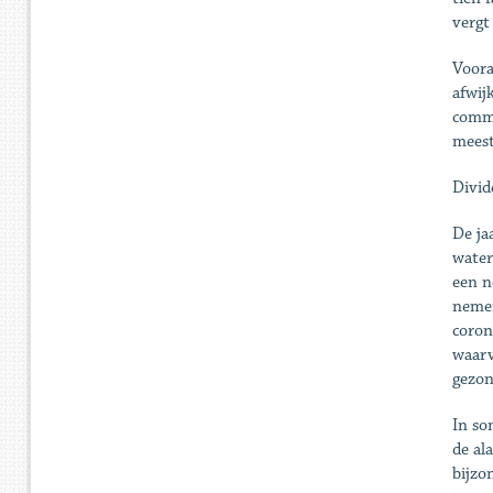
vergt
Voora
afwij
commu
meest
Divid
De ja
water
een n
nemen
coron
waarv
gezon
In so
de al
bijzo