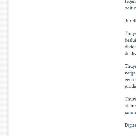
tegen
ooit 
Jurid
Thuys
beslu
divid
de di
Thuys
verga
een n
jurid
Thuys
stemm
jammer
Digit