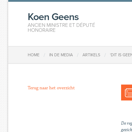
Koen Geens
ANCIEN MINISTRE ET DÉPUTÉ
HONORAIRE
/
/
/
HOME
IN DE MEDIA
ARTIKELS
‘DIT IS GE
Terug naar het overzicht
De reg
gezich