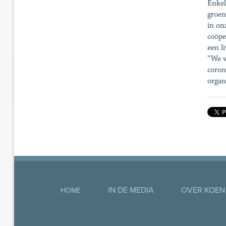
Enkel
groen
in on
coöpe
een l
“We v
coron
organ
IN DE MEDIA
OVER KOEN
HOME