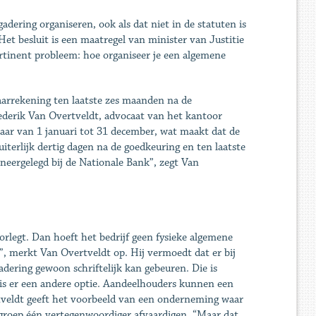
dering organiseren, ook als dat niet in de statuten is
 Het besluit is een maatregel van minister van Justitie
tinent probleem: hoe organiseer je een algemene
jaarrekening ten laatste zes maanden na de
ederik Van Overtveldt, advocaat van het kantoor
ar van 1 januari tot 31 december, wat maakt dat de
terlijk dertig dagen na de goedkeuring en ten laatste
eergelegd bij de Nationale Bank”, zegt Van
rlegt. Dan hoeft het bedrijf geen fysieke algemene
”, merkt Van Overtveldt op. Hij vermoedt dat er bij
dering gewoon schriftelijk kan gebeuren. Die is
, is er een andere optie. Aandeelhouders kunnen een
tveldt geeft het voorbeeld van een onderneming waar
 groep één vertegenwoordiger afvaardigen. “Maar dat