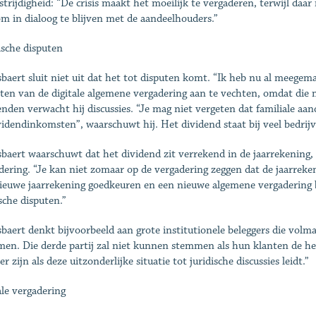
strijdigheid: “De crisis maakt het moeilijk te vergaderen, terwijl daa
om in dialoog te blijven met de aandeelhouders.”
ische disputen
baert sluit niet uit dat het tot disputen komt. “Ik heb nu al meegem
iten van de digitale algemene vergadering aan te vechten, omdat die 
enden verwacht hij discussies. “Je mag niet vergeten dat familiale aa
videndinkomsten”, waarschuwt hij. Het dividend staat bij veel bedrijv
baert waarschuwt dat het dividend zit verrekend in de jaarrekening,
dering. “Je kan niet zomaar op de vergadering zeggen dat de jaarreken
ieuwe jaarrekening goedkeuren en een nieuwe algemene vergadering b
ische disputen.”
baert denkt bijvoorbeeld aan grote institutionele beleggers die volm
en. Die derde partij zal niet kunnen stemmen als hun klanten de he
 zijn als deze uitzonderlijke situatie tot juridische discussies leidt.”
ale vergadering