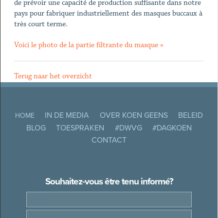
de prévoir une capacité de production suffisante dans notre
pays pour fabriquer industriellement des masques buccaux à
très court terme.
Voici le photo de la partie filtrante du masque »
Terug naar het overzicht
IN DE MEDIA
OVER KOEN GEENS
BELEID
HOME
BLOG
TOESPRAKEN
#DWVG
#DAGKOEN
CONTACT
Souhaitez-vous être tenu informé?