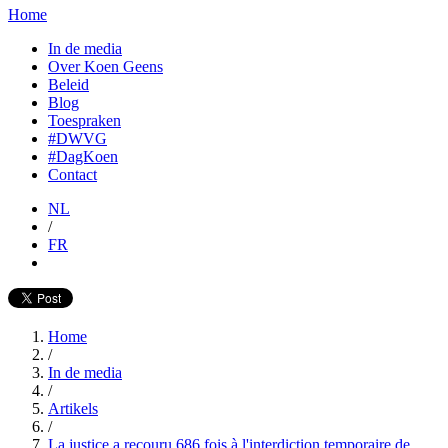
Home
In de media
Over Koen Geens
Beleid
Blog
Toespraken
#DWVG
#DagKoen
Contact
NL
/
FR
Home
/
In de media
/
Artikels
/
La justice a recouru 686 fois à l'interdiction temporaire de