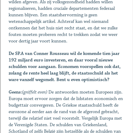
wilden afgeven. Als zij volksgezondheid hadden willen
regionaliseren, hadden cruciale departementen federaal
kunnen blijven. Een staatshervorming is geen
wetenschappelijk artikel. Achteraf kan wel niemand
ontkennen dat het huis niet recht staat, en dat we zulke
fouten moeten proberen recht te trekken zodat we weer
voor dertig jaar voort kunnen.
De SP.A van Conner Rousseau wil de komende tien jaar
192 miljard euro investeren, en daar vooral nieuwe
schulden voor aangaan. Economen voorspellen ook dat,
zolang de rente heel laag blijft, de staatsschuld als het
ware vanzelf wegsmelt. Bent u even optimistisch?
Geens:
(gniffelt even)
De antwoorden moeten Europees zijn.
Europa moet ervoor zorgen dat de lidstaten economisch en
budgettair convergeren. De Griekse staatsschuld heeft de
eurozone al eerder aan de rand van de afgerond gebracht,
terwijl die relatief niet veel voorstelt. Vergelijk Europa met
de Verenigde Staten. De schulden van Griekenland,
Schotland of zelfs België zijn hetzelfde als de schulden van