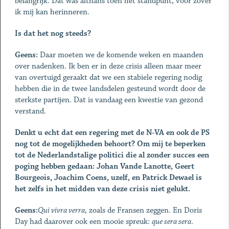
belangrijk. Dat was althans toen het standpunt, voor zover
ik mij kan herinneren.
Is dat het nog steeds?
Geens:
Daar moeten we de komende weken en maanden
over nadenken. Ik ben er in deze crisis alleen maar meer
van overtuigd geraakt dat we een stabiele regering nodig
hebben die in de twee landsdelen gesteund wordt door de
sterkste partijen. Dat is vandaag een kwestie van gezond
verstand.
Denkt u echt dat een regering met de N-VA en ook de PS
nog tot de mogelijkheden behoort? Om mij te beperken
tot de Nederlandstalige politici die al zonder succes een
poging hebben gedaan: Johan Vande Lanotte, Geert
Bourgeois, Joachim Coens, uzelf, en Patrick Dewael is
het zelfs in het midden van deze crisis niet gelukt.
Geens:
Qui vivra verra
, zoals de Fransen zeggen. En Doris
Day had daarover ook een mooie spreuk:
que sera sera
.