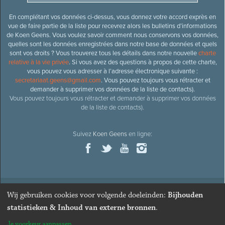
En complétant vos données ci-dessus, vous donnez votre accord exprès en
vue de faire partie de la liste pour recevrez alors les bulletins d’informations
de Koen Geens. Vous voulez savoir comment nous conservons vos données,
quelles sont les données enregistrées dans notre base de données et quels
sont vos droits ? Vous trouverez tous les détails dans notre nouvelle
charte
relative à la vie privée
. Si vous avez des questions à propos de cette charte,
vous pouvez vous adresser à l’adresse électronique suivante :
secretariaat.geens@gmail.com
. Vous pouvez toujours vous rétracter et
demander à supprimer vos données de la liste de contacts).
Vous pouvez toujours vous rétracter et demander à supprimer vos données
de la liste de contacts).
Suivez
Koen Geens
en ligne:
Wij gebruiken cookies voor volgende doeleinden:
Bijhouden
© 2026
Ancien ministre et député honoraire
Koen Geens
· Alle
statistieken & Inhoud van externe bronnen
.
rechten voorbehouden ·
Cookies wijzigen
Je voorkeur aanpassen
Webdesign & développement par Zenjoy de Louvain
. Powered by
Nimbu
.