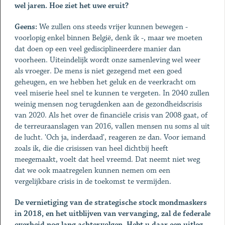
wel jaren. Hoe ziet het uwe eruit?
Geens:
We zullen ons steeds vrijer kunnen bewegen -
voorlopig enkel binnen België, denk ik -, maar we moeten
dat doen op een veel gedisciplineerdere manier dan
voorheen. Uiteindelijk wordt onze samenleving wel weer
als vroeger. De mens is niet gezegend met een goed
geheugen, en we hebben het geluk en de veerkracht om
veel miserie heel snel te kunnen te vergeten. In 2040 zullen
weinig mensen nog terugdenken aan de gezondheidscrisis
van 2020. Als het over de financiële crisis van 2008 gaat, of
de terreuraanslagen van 2016, vallen mensen nu soms al uit
de lucht. 'Och ja, inderdaad', reageren ze dan. Voor iemand
zoals ik, die die crisissen van heel dichtbij heeft
meegemaakt, voelt dat heel vreemd. Dat neemt niet weg
dat we ook maatregelen kunnen nemen om een
vergelijkbare crisis in de toekomst te vermijden.
De vernietiging van de strategische stock mondmaskers
in 2018, en het uitblijven van vervanging, zal de federale
overheid nog lang achtervolgen. Hebt u daar een uitleg