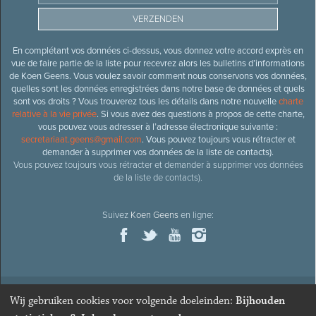
En complétant vos données ci-dessus, vous donnez votre accord exprès en
vue de faire partie de la liste pour recevrez alors les bulletins d’informations
de Koen Geens. Vous voulez savoir comment nous conservons vos données,
quelles sont les données enregistrées dans notre base de données et quels
sont vos droits ? Vous trouverez tous les détails dans notre nouvelle
charte
relative à la vie privée
. Si vous avez des questions à propos de cette charte,
vous pouvez vous adresser à l’adresse électronique suivante :
secretariaat.geens@gmail.com
. Vous pouvez toujours vous rétracter et
demander à supprimer vos données de la liste de contacts).
Vous pouvez toujours vous rétracter et demander à supprimer vos données
de la liste de contacts).
Suivez
Koen Geens
en ligne:
Wij gebruiken cookies voor volgende doeleinden:
Bijhouden
© 2026
Ancien ministre et député honoraire
Koen Geens
· Alle