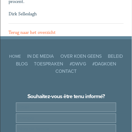
procent.
Dirk Selleslagh
Terug naar het overzicht
IN DE MEDIA
OVER KOEN GEENS
BELEID
HOME
BLOG
TOESPRAKEN
#DWVG
#DAGKOEN
CONTACT
Souhaitez-vous être tenu informé?