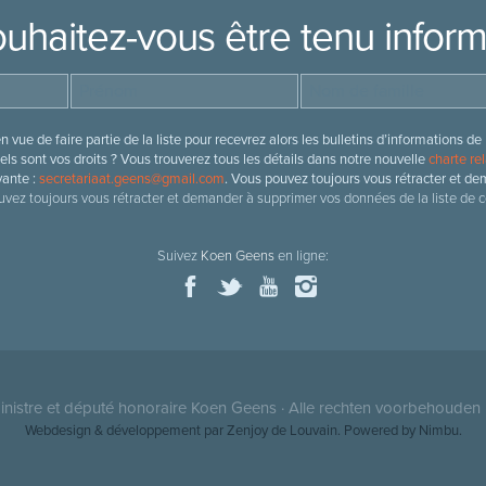
uhaitez-vous être tenu infor
 vue de faire partie de la liste pour recevrez alors les bulletins d’information
ls sont vos droits ? Vous trouverez tous les détails dans notre nouvelle
charte rel
vante :
secretariaat.geens@gmail.com
. Vous pouvez toujours vous rétracter et de
vez toujours vous rétracter et demander à supprimer vos données de la liste de c
Suivez
Koen Geens
en ligne:
nistre et député honoraire
Koen Geens
· Alle rechten voorbehouden 
Webdesign & développement par Zenjoy de Louvain
. Powered by
Nimbu
.