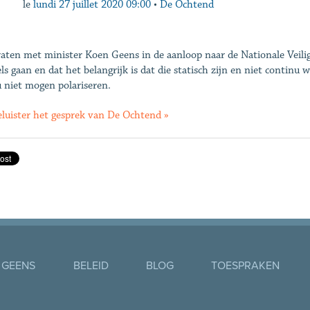
le
lundi 27 juillet 2020 09:00
•
De Ochtend
aten met minister Koen Geens in de aanloop naar de Nationale Veiligh
ls gaan en dat het belangrijk is dat die statisch zijn en niet continu 
 niet mogen polariseren.
luister het gesprek van De Ochtend »
 GEENS
BELEID
BLOG
TOESPRAKEN