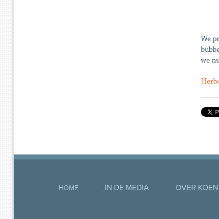
We pr
bubbe
we nu
Herbe
IN DE MEDIA
OVER KOEN
HOME