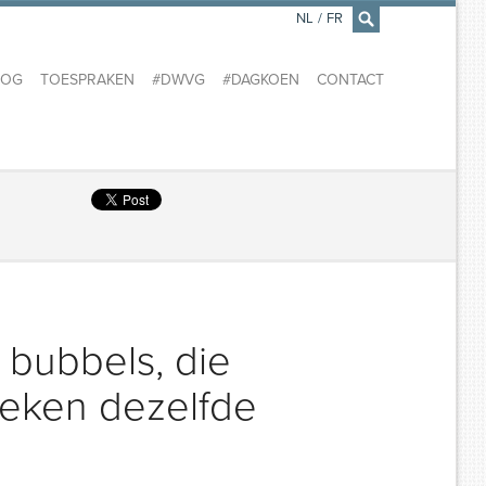
NL
/
FR
×
LOG
TOESPRAKEN
#DWVG
#DAGKOEN
CONTACT
 bubbels, die
 weken dezelfde