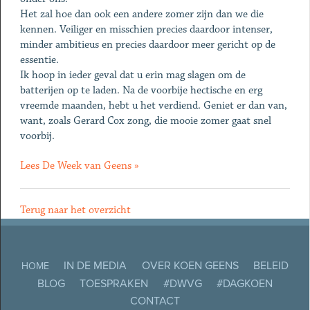
Het zal hoe dan ook een andere zomer zijn dan we die
kennen. Veiliger en misschien precies daardoor intenser,
minder ambitieus en precies daardoor meer gericht op de
essentie.
Ik hoop in ieder geval dat u erin mag slagen om de
batterijen op te laden. Na de voorbije hectische en erg
vreemde maanden, hebt u het verdiend. Geniet er dan van,
want, zoals Gerard Cox zong, die mooie zomer gaat snel
voorbij.
Lees De Week van Geens »
Terug naar het overzicht
IN DE MEDIA
OVER KOEN GEENS
BELEID
HOME
BLOG
TOESPRAKEN
#DWVG
#DAGKOEN
CONTACT