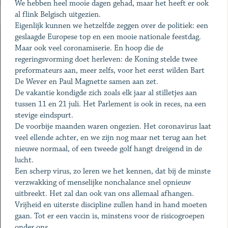
We hebben heel mooie dagen gehad, maar het heeft er ook
al flink Belgisch uitgezien.
Eigenlijk kunnen we hetzelfde zeggen over de politiek: een
geslaagde Europese top en een mooie nationale feestdag.
Maar ook veel coronamiserie. En hoop die de
regeringsvorming doet herleven: de Koning stelde twee
preformateurs aan, meer zelfs, voor het eerst wilden Bart
De Wever en Paul Magnette samen aan zet.
De vakantie kondigde zich zoals elk jaar al stilletjes aan
tussen 11 en 21 juli. Het Parlement is ook in reces, na een
stevige eindspurt.
De voorbije maanden waren ongezien. Het coronavirus laat
veel ellende achter, en we zijn nog maar net terug aan het
nieuwe normaal, of een tweede golf hangt dreigend in de
lucht.
Een scherp virus, zo leren we het kennen, dat bij de minste
verzwakking of menselijke nonchalance snel opnieuw
uitbreekt. Het zal dan ook van ons allemaal afhangen.
Vrijheid en uiterste discipline zullen hand in hand moeten
gaan. Tot er een vaccin is, minstens voor de risicogroepen
onder ons.