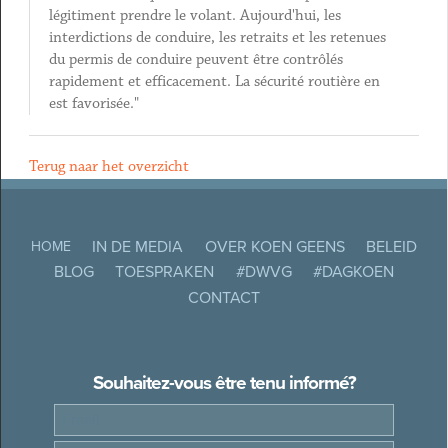
légitiment prendre le volant. Aujourd'hui, les
interdictions de conduire, les retraits et les retenues
du permis de conduire peuvent être contrôlés
rapidement et efficacement. La sécurité routière en
est favorisée."
Terug naar het overzicht
IN DE MEDIA
OVER KOEN GEENS
BELEID
HOME
BLOG
TOESPRAKEN
#DWVG
#DAGKOEN
CONTACT
Souhaitez-vous être tenu informé?