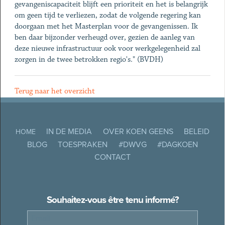
gevangeniscapaciteit blijft een prioriteit en het is belangrijk
om geen tijd te verliezen, zodat de volgende regering kan
doorgaan met het Masterplan voor de gevangenissen. Ik
ben daar bijzonder verheugd over, gezien de aanleg van
deze nieuwe infrastructuur ook voor werkgelegenheid zal
zorgen in de twee betrokken regio's." (BVDH)
Terug naar het overzicht
IN DE MEDIA
OVER KOEN GEENS
BELEID
HOME
BLOG
TOESPRAKEN
#DWVG
#DAGKOEN
CONTACT
Souhaitez-vous être tenu informé?