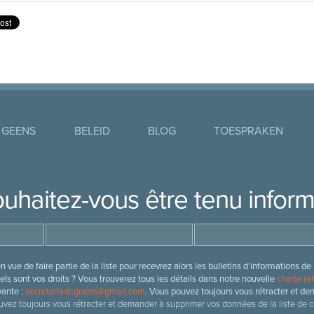
 GEENS
BELEID
BLOG
TOESPRAKEN
uhaitez-vous être tenu infor
 vue de faire partie de la liste pour recevrez alors les bulletins d’information
ls sont vos droits ? Vous trouverez tous les détails dans notre nouvelle
charte rel
vante :
secretariaat.geens@gmail.com
. Vous pouvez toujours vous rétracter et de
vez toujours vous rétracter et demander à supprimer vos données de la liste de c