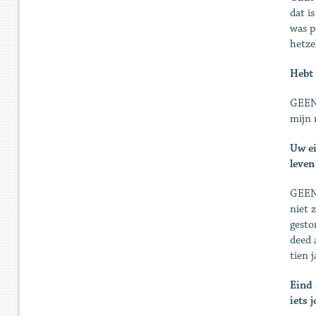
dat i
was p
hetze
Hebt 
GEENS
mijn 
Uw ei
leven
GEENS
niet 
ge­st
deed 
tien 
Eind 
iets 