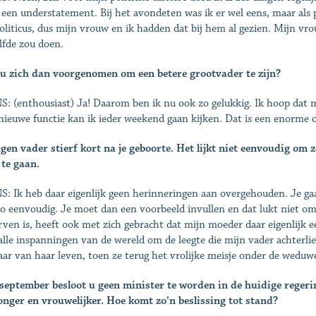
s een understatement. Bij het avondeten was ik er wel eens, maar als p
oliticus, dus mijn vrouw en ik hadden dat bij hem al gezien. Mijn vro
lfde zou doen.
u zich dan voorgenomen om een betere grootvader te zijn?
: (enthousiast) Ja! Daarom ben ik nu ook zo gelukkig. Ik hoop dat 
nieuwe functie kan ik ieder weekend gaan kijken. Dat is een enorme
gen vader stierf kort na je geboorte. Het lijkt niet eenvoudig om
 te gaan.
: Ik heb daar eigenlijk geen herinneringen aan overgehou­den. Je gaa
zo eenvoudig. Je moet dan een voorbeeld invullen en dat lukt niet omd
orven is, heeft ook met zich gebracht dat mijn moeder daar ei­genlijk
alle inspanningen van de wereld om de leegte die mijn vader achterliet
jaar van haar leven, toen ze terug het vrolijke meisje onder de weduw
september besloot u geen minister te worden in de huidige regerin
jonger en vrouwelijker. Hoe komt zo’n beslissing tot stand?