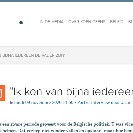
IN DE MEDIA
OVER KOEN GEENS
BELEID
B
N BIJNA IEDEREEN DE VADER ZIJN"
"Ik kon van bijna iederee
le
lundi 09 novembre 2020 11:50
•
Portretinterview door Jaani
s een zware periode geweest voor de Belgische politiek. U was vic
 helpen. Dat verliep niet zonder vallen en opstaan, maar hoe ben