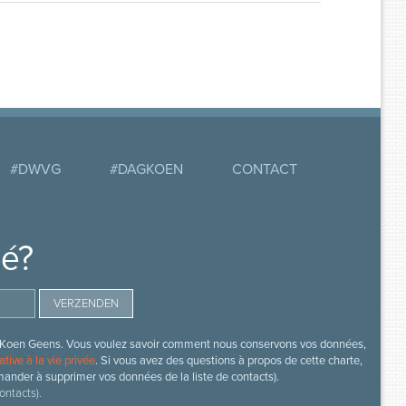
#DWVG
#DAGKOEN
CONTACT
mé?
s de Koen Geens. Vous voulez savoir comment nous conservons vos données,
ative à la vie privée
. Si vous avez des questions à propos de cette charte,
mander à supprimer vos données de la liste de contacts).
ontacts).