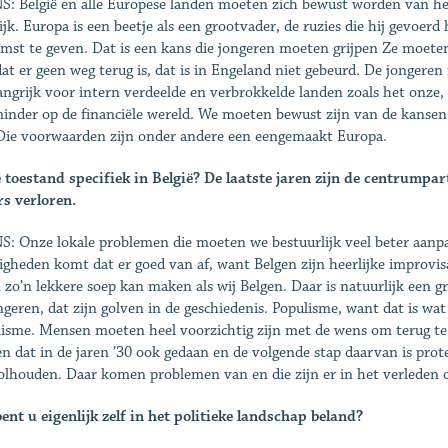
: België en alle Europese landen moeten zich bewust wor­den van het f
ijk. Europa is een beetje als een grootvader, de ruzies die hij gevoerd
mst te geven. Dat is een kans die jongeren moeten grijpen Ze moeten
dat er geen weg terug is, dat is in Engeland niet gebeurd. De jonger
langrijk voor intern verdeelde en verbrokkelde landen zoals het onz
inder op de financiële wereld. We moeten bewust zijn van de kansen 
 Die voorwaarden zijn onder andere een eengemaakt Europa.
 toestand specifiek in België? De laatste jaren zijn de cen­trumpar
rs verloren.
: Onze lokale problemen die moeten we bestuurlijk veel beter aanpak
igheden komt dat er goed van af, want Belgen zijn heerlijke improvis
 zo’n lekkere soep kan maken als wij Belgen. Daar is na­tuurlijk een 
ongeren, dat zijn golven in de geschiedenis. Populisme, want dat is wat
lisme. Mensen moeten heel voorzichtig zijn met de wens om terug te 
n dat in de jaren ’30 ook gedaan en de volgende stap daarvan is pro
volhouden. Daar komen problemen van en die zijn er in het verleden 
ent u eigenlijk zelf in het politieke landschap beland?