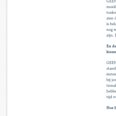
GEENS
moeil
toeko
zien 
is be
nog m
zijn.
En de
kieze
GEENS
stand
ënten
bij j
tiona
hebbe
tijd 
Hoe b