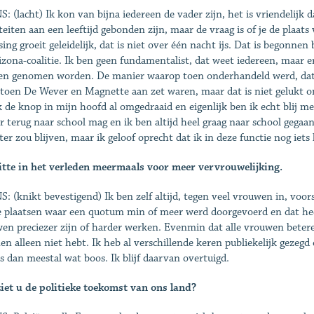
: (lacht) Ik kon van bijna ie­dereen de vader zijn, het is vrien­delijk 
iteiten aan een leeftijd gebonden zijn, maar de vraag is of je de pla
ssing groeit geleidelijk, dat is niet over één nacht ijs. Dat is begonne
izona-coali­tie. Ik ben geen fundamentalist, dat weet iedereen, maar er 
n genomen worden. De manier waarop toen onderhandeld werd, dat v
toen De Wever en Magnette aan zet waren, maar dat is niet gelukt 
k de knop in mijn hoofd al omgedraaid en eigenlijk ben ik echt blij me
 terug naar school mag en ik ben altijd heel graag naar school gegaan
ter zou blijven, maar ik geloof oprecht dat ik in deze functie nog iet
itte in het verleden meermaals voor meer vervrouwelijking.
: (knikt bevestigend) Ik ben zelf altijd, tegen veel vrouwen in, voo
e plaatsen waar een quotum min of meer werd doorgevoerd en dat heeft
en preciezer zijn of harder werken. Evenmin dat alle vrou­wen betere 
en alleen niet hebt. Ik heb al verschillende keren publiekelijk geze
s dan meestal wat boos. Ik blijf daarvan overtuigd.
iet u de politieke toekomst van ons land?