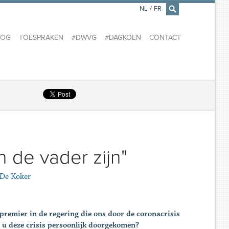
NL
/
FR
×
LOG
TOESPRAKEN
#DWVG
#DAGKOEN
CONTACT
n de vader zijn"
 De Koker
epremier in de regering die ons door de coronacrisis
t u deze crisis persoonlijk doorgekomen?