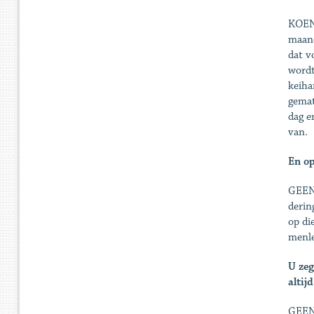
KOEN 
maand
dat v
wordt
kei­h
gemat
dag e
van.
En op
GEENS
derin
op di
menle
U zeg
altij
GEENS