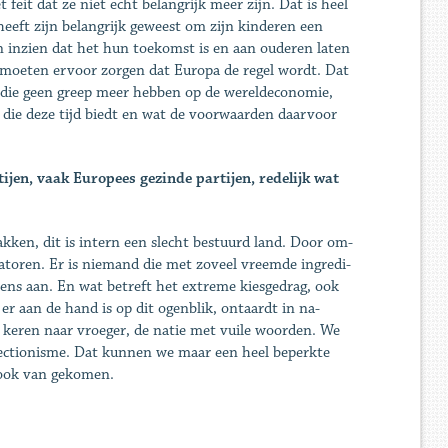
eit dat ze niet echt belangrijk meer zijn. Dat is heel
 heeft zijn belangrijk geweest om zijn kinderen een
 inzien dat het hun toekomst is en aan ouderen laten
en moeten ervoor zorgen dat Europa de regel wordt. Dat
e, die geen greep meer hebben op de wereldeconomie,
die deze tijd biedt en wat de voorwaarden daarvoor
tijen, vaak Europees gezinde partijen, redelijk wat
ken, dit is intern een slecht bestuurd land. Door om­
atoren. Er is niemand die met zoveel vreemde ingredi­
grens aan. En wat betreft het extreme kiesgedrag, ook
 er aan de hand is op dit ogenblik, ontaardt in na­
keren naar vroeger, de na­tie met vuile woorden. We
­tectionisme. Dat kunnen we maar een heel beperkte
ook van ge­komen.