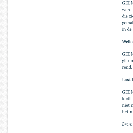
GEENS
werd 
die z
gemak
in de 
Welke
GEENS
gif n
rend,
Last 
GEENS
kodil
niet 
het m
Bron: