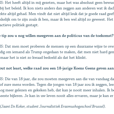
: Het heeft altijd in mij gezeten, maar het was absoluut geen bewust
bij het beleid. Ik kon niets anders dan zeggen aan anderen wat ik dac
iekte altijd gehad. Men vindt dat niet altijd leuk dat je goede raad ge
­kelijk om te zijn zoals ik ben, maar ik ben wel altijd zo geweest. Het 
actieve politiek gestapt.
 tip zou u nog willen meegeven aan de politicus van de toekomst?
: Dat men moet proberen de mensen op een duurzame wijze te overtui
odig om iemand als Trump ongedaan te maken, dat men niet hard geno
 maar het is niet zo kwaad bedoeld als dat het klinkt.
but not least, welke raad zou een 18-jarige Koens Geens ge­ven 
: Die van 18 jaar, die zou moeten meegeven aan die van vandaag dat 
 of zure mens worden. Tegen die jongen van 18 jaar zou ik zeggen, lees 
nog meer gelezen en gekeken heb, dat kan je nooit meer inhalen. Ik 
eeste bijleren. Je kan in uw leven nooit alles ervaren, maar je kan er
 (Jaani De Koker, student Journalistiek Erasmushogeschool Brussel).