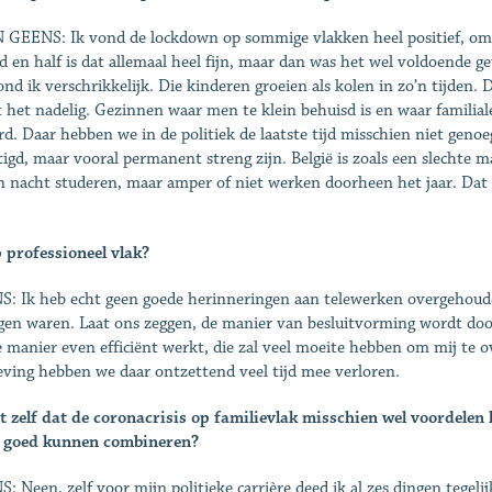
GEENS: Ik vond de lockdown op sommige vlakken heel positief, omdat
 en half is dat allemaal heel fijn, maar dan was het wel vol­doende ge
ond ik verschrikkelijk. Die kinderen groeien als kolen in zo’n tijden
 het nadelig. Gezinnen waar men te klein behuisd is en waar fa­milial
ard. Daar hebben we in de politiek de laatste tijd misschien niet gen
igd, maar vooral permanent streng zijn. België is zoals een slechte 
n nacht studeren, maar amper of niet werken doorheen het jaar. Dat d
 professioneel vlak?
: Ik heb echt geen goede herinneringen aan telewerken overgehouden
gen waren. Laat ons zeggen, de manier van besluitvorming wordt door
e manier even efficiënt werkt, die zal veel moeite hebben om mij te ov
ving hebben we daar ontzettend veel tijd mee verloren.
t zelf dat de coronacrisis op familievlak misschien wel voor­delen
d goed kunnen combineren?
: Neen, zelf voor mijn politieke carrière deed ik al zes din­gen tegel