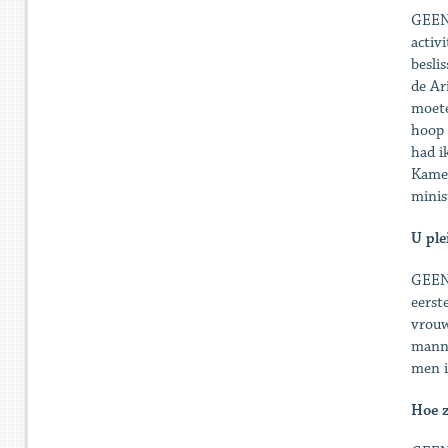
GEENS
activ
besli
de Ar
moete
hoop 
had i
Kamer
minis
U ple
GEENS
eerst
vrouw
man­n
men i
Hoe z