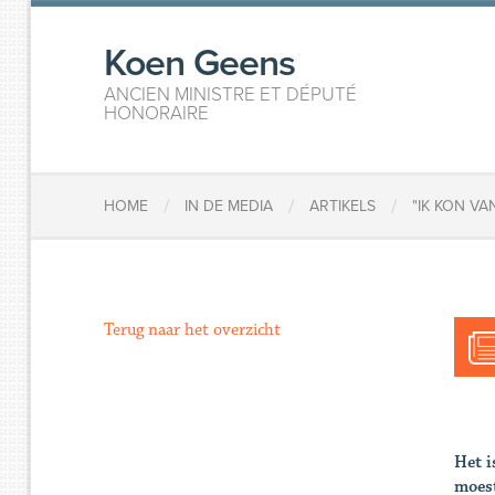
Koen Geens
ANCIEN MINISTRE ET DÉPUTÉ
HONORAIRE
/
/
/
HOME
IN DE MEDIA
ARTIKELS
"IK KON VA
Terug naar het overzicht
Het i
moest