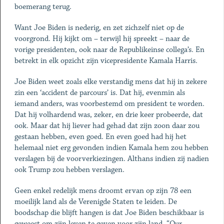
boemerang terug.
Want Joe Biden is nederig, en zet zichzelf niet op de
voorgrond. Hij kijkt om – terwijl hij spreekt – naar de
vorige presidenten, ook naar de Republikeinse collega’s. En
betrekt in elk opzicht zijn vicepresidente Kamala Harris.
Joe Biden weet zoals elke verstandig mens dat hij in zekere
zin een ‘accident de parcours’ is. Dat hij, evenmin als
iemand anders, was voorbestemd om president te worden.
Dat hij volhardend was, zeker, en drie keer probeerde, dat
ook. Maar dat hij liever had gehad dat zijn zoon daar zou
gestaan hebben, even goed. En even goed had hij het
helemaal niet erg gevonden indien Kamala hem zou hebben
verslagen bij de voorverkiezingen. Althans indien zij nadien
ook Trump zou hebben verslagen.
Geen enkel redelijk mens droomt ervan op zijn 78 een
moeilijk land als de Verenigde Staten te leiden. De
boodschap die blijft hangen is dat Joe Biden beschikbaar is
geweest om zijn leven te geven voor zijn land. “Our