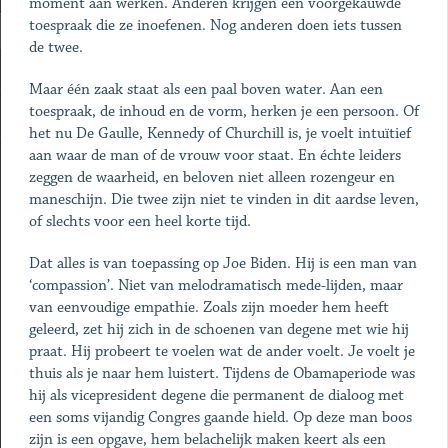
moment aan werken. Anderen krijgen een voorgekauwde
toespraak die ze inoefenen. Nog anderen doen iets tussen
de twee.
Maar één zaak staat als een paal boven water. Aan een
toespraak, de inhoud en de vorm, herken je een persoon. Of
het nu De Gaulle, Kennedy of Churchill is, je voelt intuïtief
aan waar de man of de vrouw voor staat. En échte leiders
zeggen de waarheid, en beloven niet alleen rozengeur en
maneschijn. Die twee zijn niet te vinden in dit aardse leven,
of slechts voor een heel korte tijd.
Dat alles is van toepassing op Joe Biden. Hij is een man van
‘compassion’. Niet van melodramatisch mede-lijden, maar
van eenvoudige empathie. Zoals zijn moeder hem heeft
geleerd, zet hij zich in de schoenen van degene met wie hij
praat. Hij probeert te voelen wat de ander voelt. Je voelt je
thuis als je naar hem luistert. Tijdens de Obamaperiode was
hij als vicepresident degene die permanent de dialoog met
een soms vijandig Congres gaande hield. Op deze man boos
zijn is een opgave, hem belachelijk maken keert als een