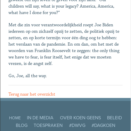
children will say, what is your legacy? America, America,
what have I done for you?”
Met die zin voor verantwoordelijkheid roept Joe Biden
iedereen op om zichzelf opzij te zetten, de politiek opzij te
zetten, en op korte termijn voor één ding oog te hebben:
het verslaan van de pandemie. En om dan, om het met de
woorden van Franklin Roosevelt te zeggen: the only thing
we have to fear, is fear itself, het enige dat we moeten
vrezen, is de angst zelf.
Go, Joe, all the way.
Terug naar het overzicht
IN DE MEDIA
OVER KOEN GEENS
BELEID
HOME
BLOG
TOESPRAKEN
#DWVG
#DAGKOEN