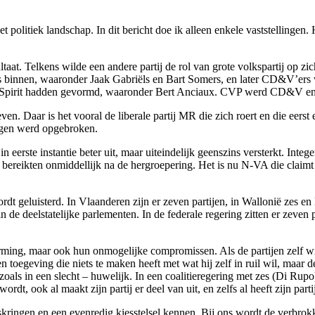
politiek landschap. In dit bericht doe ik alleen enkele vaststellingen. 
resultaat. Telkens wilde een andere partij de rol van grote volkspartij 
rs binnen, waaronder Jaak Gabriëls en Bart Somers, en later CD&V’e
e Spirit hadden gevormd, waaronder Bert Anciaux. CVP werd CD&V en 
en. Daar is het vooral de liberale partij MR die zich roert en die eer
egen werd opgebroken.
in eerste instantie beter uit, maar uiteindelijk geenszins versterkt. Inte
 bereikten onmiddellijk na de hergroepering. Het is nu N-VA die claimt d
 wordt geluisterd. In Vlaanderen zijn er zeven partijen, in Wallonië zes e
in de deelstatelijke parlementen. In de federale regering zitten er zeven pa
orming, maar ook hun onmogelijke compromissen. Als de partijen zelf wi
 toegeving die niets te maken heeft met wat hij zelf in ruil wil, maar
 zoals in een slecht – huwelijk. In een coalitieregering met zes (Di R
ordt, ook al maakt zijn partij er deel van uit, en zelfs al heeft zijn par
skringen en een evenredig kiesstelsel kennen. Bij ons wordt de verbrok