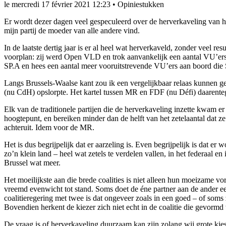
le
mercredi 17 février 2021 12:23
•
Opiniestukken
Er wordt dezer dagen veel gespeculeerd over de herverkaveling van het 
mijn partij de moeder van alle andere vind.
In de laatste dertig jaar is er al heel wat herverkaveld, zonder veel 
voorplan: zij werd Open VLD en trok aanvankelijk een aantal VU’e
SP.A en hees een aantal meer vooruitstrevende VU’ers aan boord di
Langs Brussels-Waalse kant zou ik een vergelijkbaar relaas kunnen gev
(nu CdH) opslorpte. Het kartel tussen MR en FDF (nu Défi) daarent
Elk van de traditionele partijen die de herverkaveling inzette kwam er 
hoogtepunt, en bereiken minder dan de helft van het zetelaantal dat ze
achteruit. Idem voor de MR.
Het is dus begrijpelijk dat er aarzeling is. Even begrijpelijk is dat er
zo’n klein land – heel wat zetels te verdelen vallen, in het federaal en 
Brussel wat meer.
Het moeilijkste aan die brede coalities is niet alleen hun moeizame v
vreemd evenwicht tot stand. Soms doet de éne partner aan de ander een
coalitieregering met twee is dat ongeveer zoals in een goed – of soms
Bovendien herkent de kiezer zich niet echt in de coalitie die gevormd w
De vraag is of herverkaveling duurzaam kan zijn zolang wij grote kie