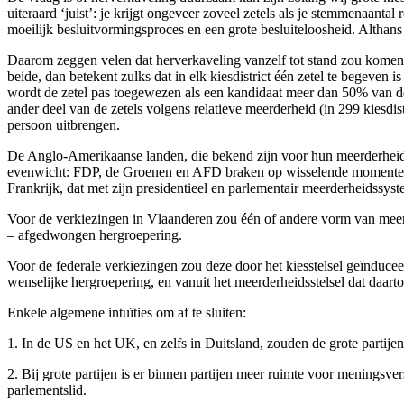
uiteraard ‘juist’: je krijgt ongeveer zoveel zetels als je stemmenaant
moeilijk besluitvormingsproces en een grote besluiteloosheid. Althans 
Daarom zeggen velen dat herverkaveling vanzelf tot stand zou komen 
beide, dan betekent zulks dat in elk kiesdistrict één zetel te begeven
wordt de zetel pas toegewezen als een kandidaat meer dan 50% van de
ander deel van de zetels volgens relatieve meerderheid (in 299 kiesdist
persoon uitbrengen.
De Anglo-Amerikaanse landen, die bekend zijn voor hun meerderheidsste
evenwicht: FDP, de Groenen en AFD braken op wisselende momenten do
Frankrijk, dat met zijn presidentieel en parlementair meerderheidss
Voor de verkiezingen in Vlaanderen zou één of andere vorm van meerde
– afgedwongen hergroepering.
Voor de federale verkiezingen zou deze door het kiesstelsel geïnduce
wenselijke hergroepering, en vanuit het meerderheidsstelsel dat daartoe
Enkele algemene intuïties om af te sluiten:
1. In de US en het UK, en zelfs in Duitsland, zouden de grote partijen
2. Bij grote partijen is er binnen partijen meer ruimte voor meningsver
parlementslid.