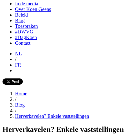
In de media
Over Koen Geens
Beleid
Blog
Toespraken
#DWVG
#DagKoen
Contact
NL
/
FR
Home
/
Blog
/
Herverkavelen? Enkele vaststellingen
Herverkavelen? Enkele vaststellingen