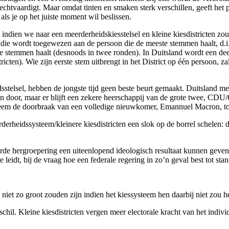
al rechtvaardigt. Maar omdat tinten en smaken sterk verschillen, geeft h
als je op het juiste moment wil beslissen.
indien we naar een meerderheidskiesstelsel en kleine kiesdistricten z
 is die wordt toegewezen aan de persoon die de meeste stemmen haalt, d.i
 stemmen haalt (desnoods in twee ronden). In Duitsland wordt een deel
ricten). Wie zijn eerste stem uitbrengt in het District op één persoon, z
lsel, hebben de jongste tijd geen beste beurt gemaakt. Duitsland met z
or, maar er blijft een zekere heerschappij van de grote twee, CDU/C
ysteem de doorbraak van een volledige nieuwkomer, Emannuel Macron, toe
rheidssysteem/kleinere kiesdistricten een slok op de borrel schelen: d
erde hergroepering een uiteenlopend ideologisch resultaat kunnen geve
 leidt, bij de vraag hoe een federale regering in zo’n geval best tot st
 niet zo groot zouden zijn indien het kiessysteem hen daarbij niet zou h
schil. Kleine kiesdistricten vergen meer electorale kracht van het indiv