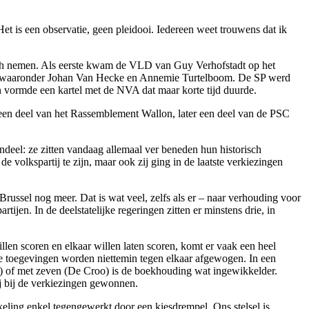
Het is een observatie, geen pleidooi. Iedereen weet trouwens dat ik
op zich nemen. Als eerste kwam de VLD van Guy Verhofstadt op het
rs waaronder Johan Van Hecke en Annemie Turtelboom. De SP werd
vormde een kartel met de NVA dat maar korte tijd duurde.
st een deel van het Rassemblement Wallon, later een deel van de PSC
gendeel: ze zitten vandaag allemaal ver beneden hun historisch
e volkspartij te zijn, maar ook zij ging in de laatste verkiezingen
n Brussel nog meer. Dat is wat veel, zelfs als er – naar verhouding voor
rtijen. In de deelstatelijke regeringen zitten er minstens drie, in
llen scoren en elkaar willen laten scoren, komt er vaak een heel
 de toegevingen worden niettemin tegen elkaar afgewogen. In een
upo) of met zeven (De Croo) is de boekhouding wat ingewikkelder.
tij bij de verkiezingen gewonnen.
keling enkel tegengewerkt door een kiesdrempel. Ons stelsel is