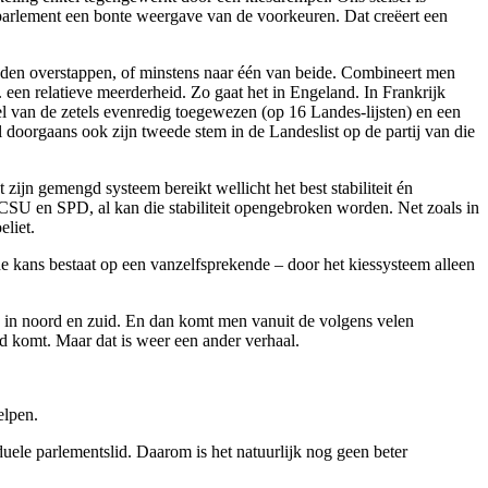
et parlement een bonte weergave van de voorkeuren. Dat creëert een
ouden overstappen, of minstens naar één van beide. Combineert men
. een relatieve meerderheid. Zo gaat het in Engeland. In Frankrijk
 van de zetels evenredig toegewezen (op 16 Landes-lijsten) en een
al doorgaans ook zijn tweede stem in de Landeslist op de partij van die
ijn gemengd systeem bereikt wellicht het best stabiliteit én
SU en SPD, al kan die stabiliteit opengebroken worden. Net zoals in
liet.
e kans bestaat op een vanzelfsprekende – door het kiessysteem alleen
n in noord en zuid. En dan komt men vanuit de volgens velen
and komt. Maar dat is weer een ander verhaal.
elpen.
iduele parlementslid. Daarom is het natuurlijk nog geen beter