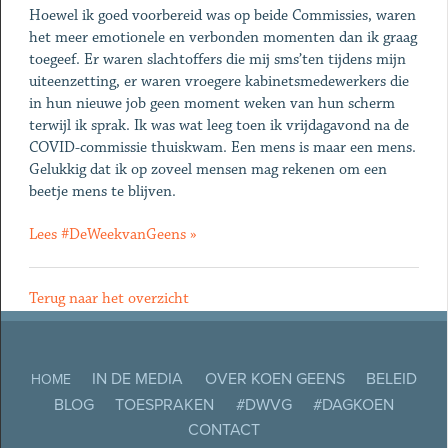
Hoewel ik goed voorbereid was op beide Commissies, waren
het meer emotionele en verbonden momenten dan ik graag
toegeef. Er waren slachtoffers die mij sms’ten tijdens mijn
uiteenzetting, er waren vroegere kabinetsmedewerkers die
in hun nieuwe job geen moment weken van hun scherm
terwijl ik sprak. Ik was wat leeg toen ik vrijdagavond na de
COVID-commissie thuiskwam. Een mens is maar een mens.
Gelukkig dat ik op zoveel mensen mag rekenen om een
beetje mens te blijven.
Lees #DeWeekvanGeens »
Terug naar het overzicht
IN DE MEDIA
OVER KOEN GEENS
BELEID
HOME
BLOG
TOESPRAKEN
#DWVG
#DAGKOEN
CONTACT