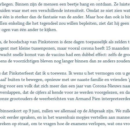
vliegen. Binnen zijn de mensen een beetje bang en ontdaan. Ze luist
luiden waar met een verschillende intensiteit. Omdat ze niet zien wat 
e één is sterker dan de fantasie van de ander. Maar hoe dan ook is bi
 Een enkeling die het tegendeel zou willen bepleiten, ziet dat hij ge
 ogen van één ander te kijken.
, de boodschap van Pinksteren is deze dagen toepasselijk als zelden 
egent met kleine tussenpozen, maar vooral corona heeft 15 maanden
wacht snelle komst van de vaccins had een dubbel effect: zelfs de g
ens de voorzichtigen bleven nog langer binnen dan ze anders zouden
s dat Pinksterfeest dat ik u toewens. Ik wens u het vermogen om u ge
aal’ buiten te bewegen, opnieuw met uw naaste familie en vrienden 
ing voor een volk dat zich meer dan een jaar van Corona-Nieuws naar
 verslappen, dat de cijfers al kende voor ze werden voorgelezen, en d
 onze grootouders de weerberichten van Armand Pien interpreteerden 
binnenkort op 9 juni, zullen we allemaal op de Afspraak zijn. We zul
oit eerder spraken, en in het warenhuis mopjes vertellen aan mannen
reken op straat, om te vragen hoe de examens verlopen, wat ons vro