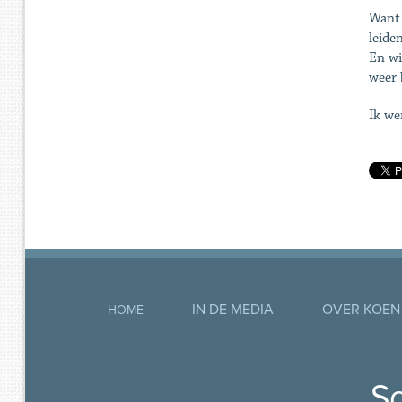
Want 
leide
En wi
weer 
Ik we
IN DE MEDIA
OVER KOEN
HOME
So