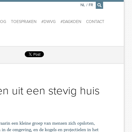
NL
/
FR
×
LOG
TOESPRAKEN
#DWVG
#DAGKOEN
CONTACT
en uit een stevig huis
s waarin een kleine groep van mensen zich opsloten,
in de omgeving, en de kogels en projectielen in het