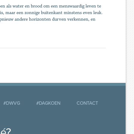
bben als water en brood om een menswaardig leven te
 is, maar een zonnige buitenkant minstens even leuk.
 opnieuw andere horizonten durven verkennen, en
#DWVG
#DAGKOEN
CONTACT
mé?