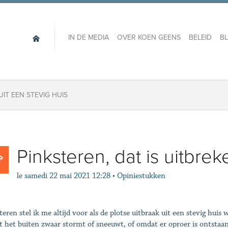
IN DE MEDIA
OVER KOEN GEENS
BELEID
B
UIT EEN STEVIG HUIS
Pinksteren, dat is uitbrek
le
samedi 22 mai 2021 12:28
•
Opiniestukken
teren stel ik me altijd voor als de plotse uitbraak uit een stevig hui
 het buiten zwaar stormt of sneeuwt, of omdat er oproer is ontstaan 