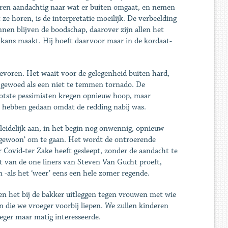
eren aandachtig naar wat er buiten omgaat, en nemen
ze horen, is de interpretatie moeilijk. De verbeelding
nnen blijven de boodschap, daarover zijn allen het
en kans maakt. Hij hoeft daarvoor maar in de kordaat-
tevoren. Het waait voor de gelegenheid buiten hard,
 gewoed als een niet te temmen tornado. De
rootste pessimisten kregen opnieuw hoop, maar
 hebben gedaan omdat de redding nabij was.
leidelijk aan, in het begin nog onwennig, opnieuw
‘gewoon’ om te gaan. Het wordt de ontroerende
 Covid-ter Zake heeft gesleept, zonder de aandacht te
at van de one liners van Steven Van Gucht proeft,
-als het ‘weer’ eens een hele zomer regende.
len het bij de bakker uitleggen tegen vrouwen met wie
 die we vroeger voorbij liepen. We zullen kinderen
eger maar matig interesseerde.