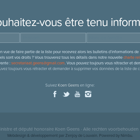
uhaitez-vous être tenu infor
 vue de faire partie de la liste pour recevrez alors les bulletins d’information
ls sont vos droits ? Vous trouverez tous les détails dans notre nouvelle
charte rel
vante :
secretariaat.geens@gmail.com
. Vous pouvez toujours vous rétracter et de
vez toujours vous rétracter et demander à supprimer vos données de la liste de c
Suivez
Koen Geens
en ligne:
nistre et député honoraire
Koen Geens
· Alle rechten voorbehouden 
Webdesign & développement par Zenjoy de Louvain
. Powered by
Nimbu
.