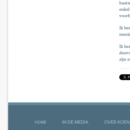
haatm
enkel
voorb
Ik be
menin
Ik be
deserv
zijn 
IN DE MEDIA
OVER KOEN
HOME