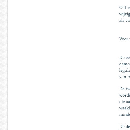
Of he
wijzi
als v
Voor 
De ee
democ
legis
van m
De tw
worde
die a
weekb
minde
De de