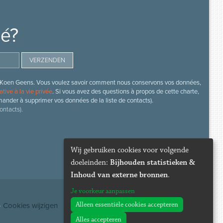
mé?
s de Koen Geens. Vous voulez savoir comment nous conservons vos données,
ative à la vie privée
. Si vous avez des questions à propos de cette charte,
mander à supprimer vos données de la liste de contacts).
ontacts).
Wij gebruiken cookies voor volgende
doeleinden:
Bijhouden statistieken &
Inhoud van externe bronnen
.
Je voorkeur aanpassen
Alleen essentiële cookies accepteren
·
Cookies wijzigen
Alles accepteren