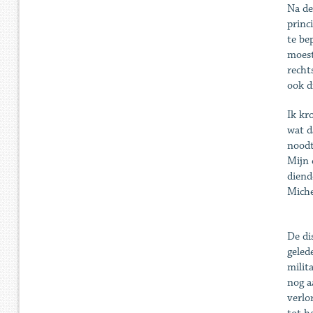
Na de
princ
te be
moest
recht
ook d
Ik kr
wat d
noodt
Mijn 
diend
Miche
De di
geled
milit
nog a
verlo