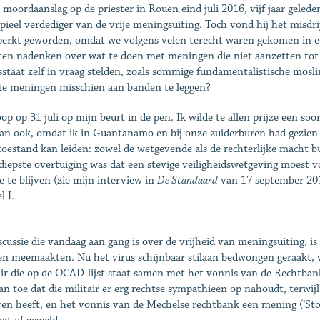
 moordaanslag op de priester in Rouen eind juli 2016, vijf jaar geled
ipieel verdediger van de vrije meningsuiting. Toch vond hij het misdri
perkt geworden, omdat we volgens velen terecht waren gekomen in ee
en nadenken over wat te doen met meningen die niet aanzetten tot 
sstaat zelf in vraag stelden, zoals sommige fundamentalistische m
ie meningen misschien aan banden te leggen?
oop op 31 juli op mijn beurt in de pen. Ik wilde te allen prijze een so
an ook, omdat ik in Guantanamo en bij onze zuiderburen had gezien t
oestand kan leiden: zowel de wetgevende als de rechterlijke macht bui
diepste overtuiging was dat een stevige veiligheidswetgeving moest vo
e te blijven (zie mijn interview in
De Standaard
van 17 september 2016)
l I.
scussie die vandaag aan gang is over de vrijheid van meningsuiting, is 
en meemaakten. Nu het virus schijnbaar stilaan bedwongen geraakt, v
air die op de OCAD-lijst staat samen met het vonnis van de Rechtban
an toe dat die militair er erg rechtse sympathieën op nahoudt, terwijl 
ren heeft, en het vonnis van de Mechelse rechtbank een mening (‘Stop