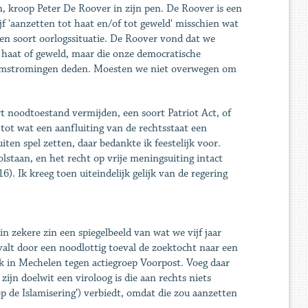
en, kroop Peter De Roover in zijn pen. De Roover is een
jf 'aanzetten tot haat en/of tot geweld' misschien wat
n soort oorlogssituatie. De Roover vond dat we
haat of geweld, maar die onze democratische
oslimstromingen deden. Moesten we niet overwegen om
ort noodtoestand vermijden, een soort Patriot Act, of
ot wat een aanfluiting van de rechtsstaat een
ten spel zetten, daar bedankte ik feestelijk voor.
lstaan, en het recht op vrije meningsuiting intact
. Ik kreeg toen uiteindelijk gelijk van de regering
in zekere zin een spiegelbeeld van wat we vijf jaar
alt door een noodlottig toeval de zoektocht naar een
k in Mechelen tegen actiegroep Voorpost. Voeg daar
zijn doelwit een viroloog is die aan rechts niets
 de Islamisering’) verbiedt, omdat die zou aanzetten