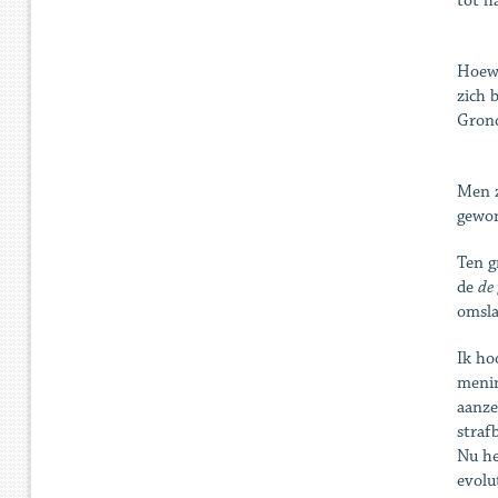
tot h
Hoewe
zich 
Grond
Men z
gewon
Ten g
de
de 
omsla
Ik ho
menin
aanze
straf
Nu he
evolu