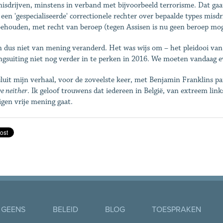
isdrijven, minstens in verband met bijvoorbeeld terrorisme. Dat gaat
 een 'gespecialiseerde' correctionele rechter over bepaalde types misd
ehouden, met recht van beroep (tegen Assisen is nu geen beroep moge
n dus niet van mening veranderd. Het was wijs om – het pleidooi van 
gsuiting niet nog verder in te perken in 2016. We moeten vandaag ev
sluit mijn verhaal, voor de zoveelste keer, met Benjamin Franklins p
e neither
. Ik geloof trouwens dat iedereen in België, van extreem link
eigen vrije mening gaat.
 GEENS
BELEID
BLOG
TOESPRAKEN