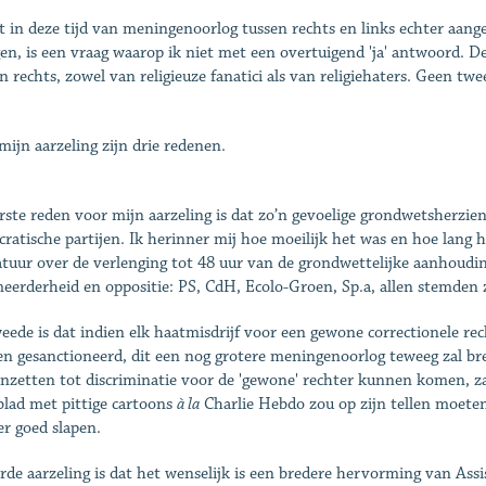
t in deze tijd van meningenoorlog tussen rechts en links echter aan
gen, is een vraag waarop ik niet met een overtuigend 'ja' antwoord. De
an rechts, zowel van religieuze fanatici als van religiehaters. Geen t
mijn aarzeling zijn drie redenen.
rste reden voor mijn aarzeling is dat zo’n gevoelige grondwetsherzi
ratische partijen. Ik herinner mij hoe moeilijk het was en hoe lang 
latuur over de verlenging tot 48 uur van de grondwettelijke aanhoud
eerderheid en oppositie: PS, CdH, Ecolo-Groen, Sp.a, allen stemden
eede is dat indien elk haatmisdrijf voor een gewone correctionele re
n gesanctioneerd, dit een nog grotere meningenoorlog teweeg zal bren
anzetten tot discriminatie voor de 'gewone' rechter kunnen komen, zal
lad met pittige cartoons
à la
Charlie Hebdo zou op zijn tellen moeten
r goed slapen.
rde aarzeling is dat het wenselijk is een bredere hervorming van Assi