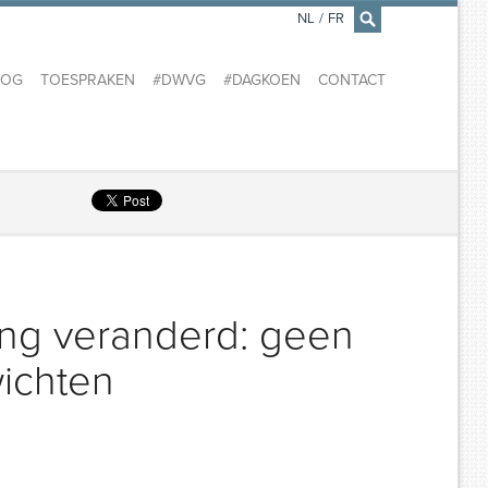
NL
/
FR
×
LOG
TOESPRAKEN
#DWVG
#DAGKOEN
CONTACT
ning veranderd: geen
ichten