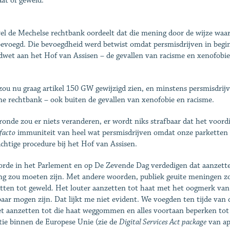
aat of geweld.
l de Mechelse rechtbank oordeelt dat die mening door de wijze waarop
bevoegd. Die bevoegdheid werd betwist omdat persmisdrijven in begin
wet aan het Hof van Assisen – de gevallen van racisme en xenofobie 
ou nu graag artikel 150 GW gewijzigd zien, en minstens persmisdrij
e rechtbank – ook buiten de gevallen van xenofobie en racisme.
ronde zou er niets veranderen, er wordt niks strafbaar dat het voordi
facto
immuniteit van heel wat persmisdrijven omdat onze parketten d
chtige procedure bij het Hof van Assisen.
orde in het Parlement en op De Zevende Dag verdedigen dat aanzette
g zou moeten zijn. Met andere woorden, publiek geuite meningen z
tten tot geweld. Het louter aanzetten tot haat met het oogmerk van d
baar mogen zijn. Dat lijkt me niet evident. We voegden ten tijde van d
t aanzetten tot die haat weggommen en alles voortaan beperken tot 
tie binnen de Europese Unie (zie de
Digital Services Act package
van ap