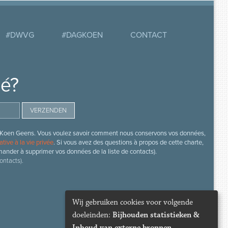
#DWVG
#DAGKOEN
CONTACT
mé?
s de Koen Geens. Vous voulez savoir comment nous conservons vos données,
ative à la vie privée
. Si vous avez des questions à propos de cette charte,
mander à supprimer vos données de la liste de contacts).
ontacts).
Wij gebruiken cookies voor volgende
doeleinden:
Bijhouden statistieken &
Inhoud van externe bronnen
.