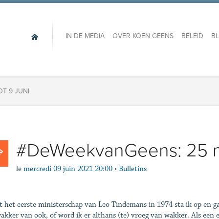
IN DE MEDIA
OVER KOEN GEENS
BELEID
B
T 9 JUNI
#DeWeekvanGeens: 25 me
le
mercredi 09 juin 2021 20:00
•
Bulletins
t het eerste ministerschap van Leo Tindemans in 1974 sta ik op en ga i
akker van ook, of word ik er althans (te) vroeg van wakker. Als een e