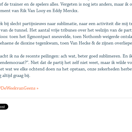
ef de trainer en de spelers alles. Vergeten is nog iets anders, maar i
ement van Rik Van Looy en Eddy Merckx.
k bij slecht partijnieuws naar sublimatie, naar een activiteit die mij t
 van de tunnel. Het aantal vrije tribunes over het welzijn van de parti
loos: toen het Egmontpact sneuvelde, toen Nothomb weigerde ontslag
ehaene de dioxine tegenkwam, toen Van Hecke & de zijnen overliepe
acht ik na de recente peilingen: ach wat, beter goed sublimeren. En ik
tendemocraat?". Niet dat de partij het zelf niet weet, maar ik wilde v
iet wat we elke ochtend doen na het opstaan, onze zekerheden herbeves
 altijd graag bij.
 #DeWeekvanGeens »