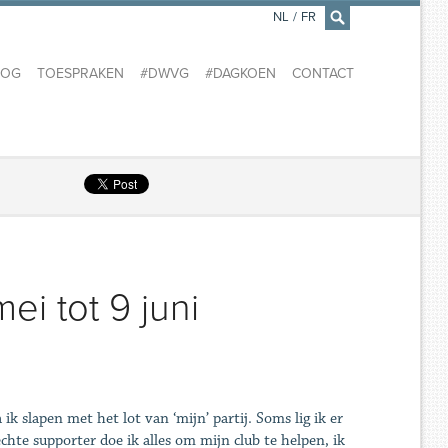
NL
/
FR
×
LOG
TOESPRAKEN
#DWVG
#DAGKOEN
CONTACT
i tot 9 juni
k slapen met het lot van ‘mijn’ partij. Soms lig ik er
chte supporter doe ik alles om mijn club te helpen, ik