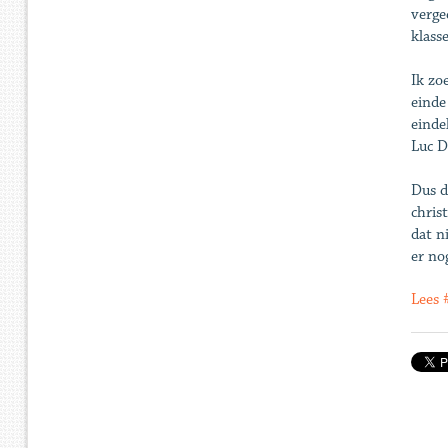
verge
klass
Ik zoe
einde
einde
Luc D
Dus d
chris
dat n
er nog
Lees