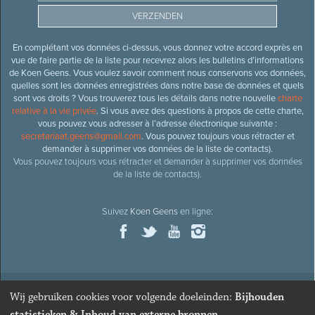
En complétant vos données ci-dessus, vous donnez votre accord exprès en
vue de faire partie de la liste pour recevrez alors les bulletins d’informations
de Koen Geens. Vous voulez savoir comment nous conservons vos données,
quelles sont les données enregistrées dans notre base de données et quels
sont vos droits ? Vous trouverez tous les détails dans notre nouvelle
charte
relative à la vie privée
. Si vous avez des questions à propos de cette charte,
vous pouvez vous adresser à l’adresse électronique suivante :
secretariaat.geens@gmail.com
. Vous pouvez toujours vous rétracter et
demander à supprimer vos données de la liste de contacts).
Vous pouvez toujours vous rétracter et demander à supprimer vos données
de la liste de contacts).
Suivez
Koen Geens
en ligne:
Wij gebruiken cookies voor volgende doeleinden:
Bijhouden
© 2026
Ancien ministre et député honoraire
Koen Geens
· Alle
statistieken & Inhoud van externe bronnen
.