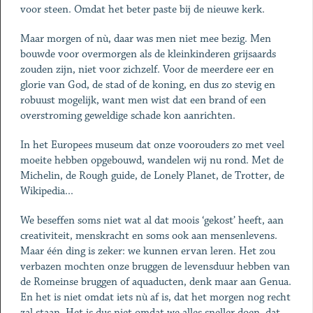
voor steen. Omdat het beter paste bij de nieuwe kerk.
Maar morgen of nù, daar was men niet mee bezig. Men
bouwde voor overmorgen als de kleinkinderen grijsaards
zouden zijn, niet voor zichzelf. Voor de meerdere eer en
glorie van God, de stad of de koning, en dus zo stevig en
robuust mogelijk, want men wist dat een brand of een
overstroming geweldige schade kon aanrichten.
In het Europees museum dat onze voorouders zo met veel
moeite hebben opgebouwd, wandelen wij nu rond. Met de
Michelin, de Rough guide, de Lonely Planet, de Trotter, de
Wikipedia...
We beseffen soms niet wat al dat moois ‘gekost’ heeft, aan
creativiteit, menskracht en soms ook aan mensenlevens.
Maar één ding is zeker: we kunnen ervan leren. Het zou
verbazen mochten onze bruggen de levensduur hebben van
de Romeinse bruggen of aquaducten, denk maar aan Genua.
En het is niet omdat iets nù af is, dat het morgen nog recht
zal staan. Het is dus niet omdat we alles sneller doen, dat