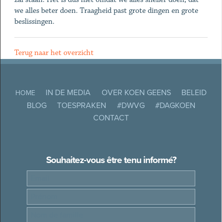
we alles beter doen. Traagheid past grote dingen en grote
beslissingen.
Terug naar het overzicht
IN DE MEDIA
OVER KOEN GEENS
BELEID
HOME
BLOG
TOESPRAKEN
#DWVG
#DAGKOEN
CONTACT
Souhaitez-vous être tenu informé?