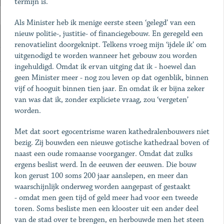
termijn is.
Als Minister heb ik menige eerste steen ‘gelegd’ van een
nieuw politie-, justitie- of financiegebouw. En geregeld een
renovatielint doorgeknipt. Telkens vroeg mijn ‘ijdele ik’ om
uitgenodigd te worden wanneer het gebouw zou worden
ingehuldigd. Omdat ik ervan uitging dat ik - hoewel dan
geen Minister meer - nog zou leven op dat ogenblik, binnen
vijf of hooguit binnen tien jaar. En omdat ik er bijna zeker
van was dat ik, zonder expliciete vraag, zou ‘vergeten’
worden.
Met dat soort egocentrisme waren kathedralenbouwers niet
bezig. Zij bouwden een nieuwe gotische kathedraal boven of
naast een oude romaanse voorganger. Omdat dat zulks
ergens beslist werd. In de eeuwen der eeuwen. Die bouw
kon gerust 100 soms 200 jaar aanslepen, en meer dan
waarschijnlijk onderweg worden aangepast of gestaakt
- omdat men geen tijd of geld meer had voor een tweede
toren. Soms besliste men een klooster uit een ander deel
van de stad over te brengen, en herbouwde men het steen