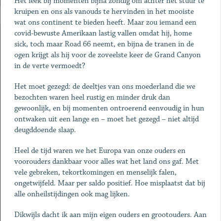
Het leek bij momenten bijna zondig om achter het stuur te
kruipen en ons als vanouds te hervinden in het mooiste
wat ons continent te bieden heeft. Maar zou iemand een
covid-bewuste Amerikaan lastig vallen omdat hij, home
sick, toch maar Road 66 neemt, en bijna de tranen in de
ogen krijgt als hij voor de zoveelste keer de Grand Canyon
in de verte vermoedt?
Het moet gezegd: de deeltjes van ons moederland die we
bezochten waren heel rustig en minder druk dan
gewoonlijk, en bij momenten ontroerend eenvoudig in hun
ontwaken uit een lange en – moet het gezegd – niet altijd
deugddoende slaap.
Heel de tijd waren we het Europa van onze ouders en
voorouders dankbaar voor alles wat het land ons gaf. Met
vele gebreken, tekortkomingen en menselijk falen,
ongetwijfeld. Maar per saldo positief. Hoe misplaatst dat bij
alle onheilstijdingen ook mag lijken.
Dikwijls dacht ik aan mijn eigen ouders en grootouders. Aan