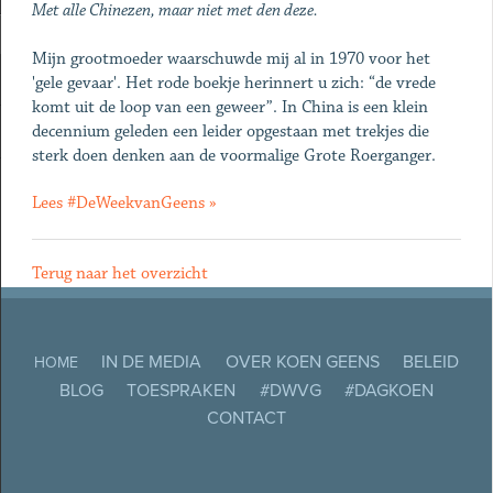
Met alle Chinezen, maar niet met den deze.
Mijn grootmoeder waarschuwde mij al in 1970 voor het
'gele gevaar'. Het rode boekje herinnert u zich: “de vrede
komt uit de loop van een geweer”. In China is een klein
decennium geleden een leider opgestaan met trekjes die
sterk doen denken aan de voormalige Grote Roerganger.
Lees #DeWeekvanGeens »
Terug naar het overzicht
IN DE MEDIA
OVER KOEN GEENS
BELEID
HOME
BLOG
TOESPRAKEN
#DWVG
#DAGKOEN
CONTACT