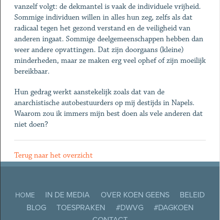
vanzelf volgt: de dekmantel is vaak de individuele vrijheid.
Sommige individuen willen in alles hun zeg, zelfs als dat
radicaal tegen het gezond verstand en de veiligheid van
anderen ingaat. Sommige deelgemeenschappen hebben dan
weer andere opvattingen. Dat zijn doorgaans (kleine)
minderheden, maar ze maken erg veel ophef of zijn moeilijk
bereikbaar.
Hun gedrag werkt aanstekelijk zoals dat van de
anarchistische autobestuurders op mij destijds in Napels.
Waarom zou ik immers mijn best doen als vele anderen dat
niet doen?
Terug naar het overzicht
IN DE MEDIA
OVER KOEN GEENS
BELEID
HOME
BLOG
TOESPRAKEN
#DWVG
#DAGKOEN
CONTACT