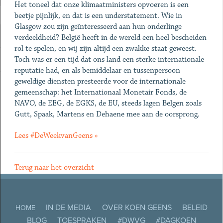
Het toneel dat onze klimaatministers opvoeren is een
beetje pijnlijk, en dat is een understatement. Wie in
Glasgow zou zijn geïnteresseerd aan hun onderlinge
verdeeldheid? België heeft in de wereld een heel bescheiden
rol te spelen, en wij zijn altijd een zwakke staat geweest.
Toch was er een tijd dat ons land een sterke internationale
reputatie had, en als bemiddelaar en tussenpersoon
geweldige diensten presteerde voor de internationale
gemeenschap: het Internationaal Monetair Fonds, de
NAVO, de EEG, de EGKS, de EU, steeds lagen Belgen zoals
Gutt, Spaak, Martens en Dehaene mee aan de oorsprong.
Lees #DeWeekvanGeens »
Terug naar het overzicht
IN DE MEDIA
OVER KOEN GEENS
BELEID
HOME
BLOG
TOESPRAKEN
#DWVG
#DAGKOEN