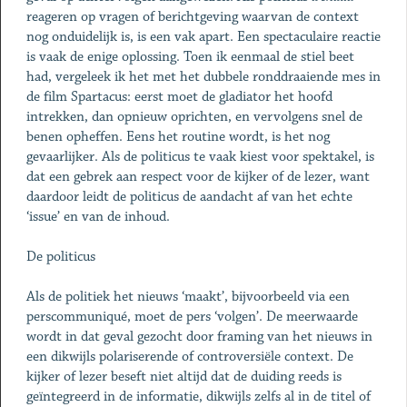
reageren op vragen of berichtgeving waarvan de context
nog onduidelijk is, is een vak apart. Een spectaculaire reactie
is vaak de enige oplossing. Toen ik eenmaal de stiel beet
had, vergeleek ik het met het dubbele ronddraaiende mes in
de film Spartacus: eerst moet de gladiator het hoofd
intrekken, dan opnieuw oprichten, en vervolgens snel de
benen opheffen. Eens het routine wordt, is het nog
gevaarlijker. Als de politicus te vaak kiest voor spektakel, is
dat een gebrek aan respect voor de kijker of de lezer, want
daardoor leidt de politicus de aandacht af van het echte
‘issue’ en van de inhoud.
De politicus
Als de politiek het nieuws ‘maakt’, bijvoorbeeld via een
perscommuniqué, moet de pers ‘volgen’. De meerwaarde
wordt in dat geval gezocht door framing van het nieuws in
een dikwijls polariserende of controversiële context. De
kijker of lezer beseft niet altijd dat de duiding reeds is
geïntegreerd in de informatie, dikwijls zelfs al in de titel of