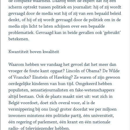
de complexe waarheid. Daarbij weet de expert dat hij een
scherm optrekt tussen politiek en journalist: hij of zij wordt
gevraagd door de media wat hij of zij van een bepaald beleid
denkt, of hij of zij wordt gevraagd door de politiek om in de
media zijn licht te laten schijnen over een bepaalde
problematiek. Gevraagd kan in beide gevallen ook ‘gebruikt’
betekenen.
Kwantiteit boven kwaliteit
Waarom hebben we vandaag het gevoel dat het meer dan
vroeger de foute kant opgaat? Lincoln of Obama? De Wilde
of Vranckx? Einstein of Hawking? Ze waren of zijn gewoon
oerdegelijke kinderen van hun tijd. Omgekeerd hebben
populisten, sensatiejournalisten en fake-wetenschappers
altijd bestaan. Ook de plaats maakt niet uit: wat zich in
België voordoet, doet zich overal voor, al is de
versnippering bij ons (nog) groter doordat we per miljoen
inwoners minstens één politieke partij, één universiteit,
één regering of parlement, één krant en één nationale
radio- of televisiezender hebben.