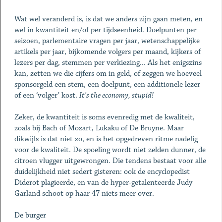
Wat wel veranderd is, is dat we anders zijn gaan meten, en
wel in kwantiteit en/of per tijdseenheid. Doelpunten per
seizoen, parlementaire vragen per jaar, wetenschappelijke
artikels per jaar, bijkomende volgers per maand, kijkers of
lezers per dag, stemmen per verkiezing... Als het enigszins
kan, zetten we die cijfers om in geld, of zeggen we hoeveel
sponsorgeld een stem, een doelpunt, een additionele lezer
of een ‘volger’ kost.
It’s the economy, stupid!
Zeker, de kwantiteit is soms evenredig met de kwaliteit,
zoals bij Bach of Mozart, Lukaku of De Bruyne. Maar
dikwijls is dat niet zo, en is het opgedreven ritme nadelig
voor de kwaliteit. De spoeling wordt niet zelden dunner, de
citroen vlugger uitgewrongen. Die tendens bestaat voor alle
duidelijkheid niet sedert gisteren: ook de encyclopedist
Diderot plagieerde, en van de hyper-getalenteerde Judy
Garland schoot op haar 47 niets meer over.
De burger