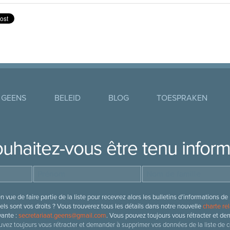
 GEENS
BELEID
BLOG
TOESPRAKEN
uhaitez-vous être tenu infor
 vue de faire partie de la liste pour recevrez alors les bulletins d’information
ls sont vos droits ? Vous trouverez tous les détails dans notre nouvelle
charte rel
vante :
secretariaat.geens@gmail.com
. Vous pouvez toujours vous rétracter et de
vez toujours vous rétracter et demander à supprimer vos données de la liste de c