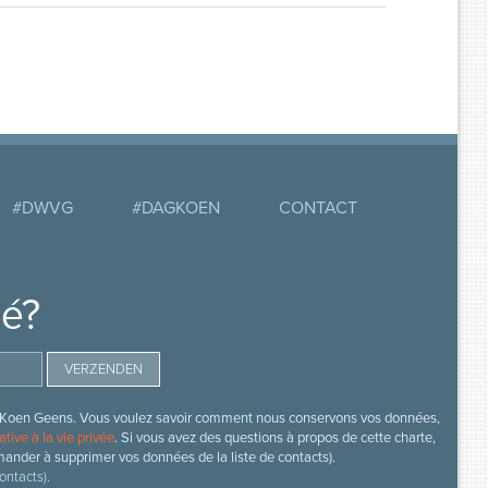
#DWVG
#DAGKOEN
CONTACT
mé?
s de Koen Geens. Vous voulez savoir comment nous conservons vos données,
ative à la vie privée
. Si vous avez des questions à propos de cette charte,
mander à supprimer vos données de la liste de contacts).
ontacts).