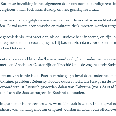
 Europese bevolking in het algemeen door een oordeelkundige reacti
vergieten, maar toch krachtdadig, en met gunstig resultaat.
s immers niet mogelijk de waarden van een democratische rechtsstaat
en. Er zal zware economische en militaire druk moeten worden uitg
e geschiedenis kent weet dat, als de Russiche beer inademt, en zijn lon
e regimes die hem voorafgingen. Hij baseert zich daarvoor op een etn
nd en Oekraïne.
oet denken aan Hitler die ‘Lebensraum’ nodig had: onder het voorwen
met een ‘Anschluss’ Oostenrijk en Tsjechië (met de zogenaamde Sude
oppunt van ironie is dat Poetin vandaag zijn inval doet onder het mom
ekraïne, president Zelensky, Joodse ouders heeft. En terwijl na de 
orteerd vanuit Russisch geworden delen van Oekraïne (zoals de stad Lvi
szins’ aan die Joodse burgers in Rusland te houden.
de geschiedenis ons een les zijn, want één zaak is zeker. In elk geval 
ndienst van vandaag moeten omgezet worden in daden van effectieve E