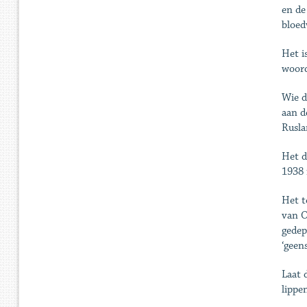
en de
bloed
Het i
woord
Wie d
aan d
Rusla
Het d
1938 
Het t
van O
gedep
‘geen
Laat 
lippe