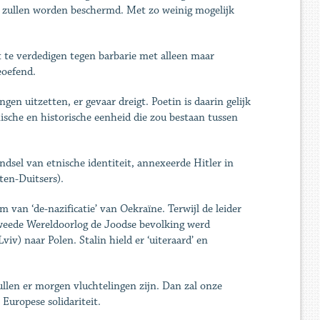
e zullen worden beschermd. Met zo weinig mogelijk
 te verdedigen tegen barbarie met alleen maar
eoefend.
gen uitzetten, er gevaar dreigt. Poetin is daarin gelijk
ische en historische eenheid die zou bestaan tussen
dsel van etnische identiteit, annexeerde Hitler in
ten-Duitsers).
 van ‘de-nazificatie’ van Oekraïne. Terwijl de leider
Tweede Wereldoorlog de Joodse bevolking werd
v) naar Polen. Stalin hield er ‘uiteraard’ en
zullen er morgen vluchtelingen zijn. Dan zal onze
uropese solidariteit.