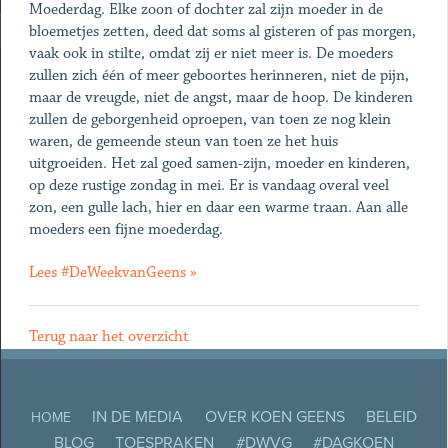
Moederdag. Elke zoon of dochter zal zijn moeder in de
bloemetjes zetten, deed dat soms al gisteren of pas morgen,
vaak ook in stilte, omdat zij er niet meer is. De moeders
zullen zich één of meer geboortes herinneren, niet de pijn,
maar de vreugde, niet de angst, maar de hoop. De kinderen
zullen de geborgenheid oproepen, van toen ze nog klein
waren, de gemeende steun van toen ze het huis
uitgroeiden. Het zal goed samen-zijn, moeder en kinderen,
op deze rustige zondag in mei. Er is vandaag overal veel
zon, een gulle lach, hier en daar een warme traan. Aan alle
moeders een fijne moederdag.
Lees #DeWeekvanGeens »
Terug naar het overzicht
IN DE MEDIA
OVER KOEN GEENS
BELEID
HOME
BLOG
TOESPRAKEN
#DWVG
#DAGKOEN