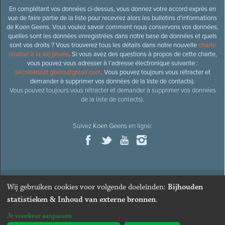
En complétant vos données ci-dessus, vous donnez votre accord exprès en
vue de faire partie de la liste pour recevrez alors les bulletins d’informations
de Koen Geens. Vous voulez savoir comment nous conservons vos données,
quelles sont les données enregistrées dans notre base de données et quels
sont vos droits ? Vous trouverez tous les détails dans notre nouvelle
charte
relative à la vie privée
. Si vous avez des questions à propos de cette charte,
vous pouvez vous adresser à l’adresse électronique suivante :
secretariaat.geens@gmail.com
. Vous pouvez toujours vous rétracter et
demander à supprimer vos données de la liste de contacts).
Vous pouvez toujours vous rétracter et demander à supprimer vos données
de la liste de contacts).
Suivez
Koen Geens
en ligne:
Wij gebruiken cookies voor volgende doeleinden:
Bijhouden
© 2026
Ancien ministre et député honoraire
Koen Geens
· Alle
statistieken & Inhoud van externe bronnen
.
rechten voorbehouden ·
Cookies wijzigen
Je voorkeur aanpassen
Webdesign & développement par Zenjoy de Louvain
. Powered by
Nimbu
.