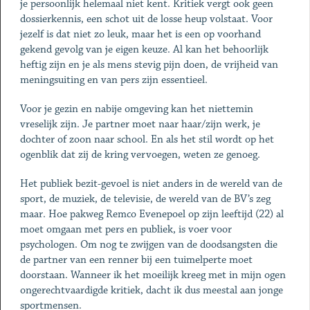
je persoonlijk helemaal niet kent. Kritiek vergt ook geen
dossierkennis, een schot uit de losse heup volstaat. Voor
jezelf is dat niet zo leuk, maar het is een op voorhand
gekend gevolg van je eigen keuze. Al kan het behoorlijk
heftig zijn en je als mens stevig pijn doen, de vrijheid van
meningsuiting en van pers zijn essentieel.
Voor je gezin en nabije omgeving kan het niettemin
vreselijk zijn. Je partner moet naar haar/zijn werk, je
dochter of zoon naar school. En als het stil wordt op het
ogenblik dat zij de kring vervoegen, weten ze genoeg.
Het publiek bezit-gevoel is niet anders in de wereld van de
sport, de muziek, de televisie, de wereld van de BV’s zeg
maar. Hoe pakweg Remco Evenepoel op zijn leeftijd (22) al
moet omgaan met pers en publiek, is voer voor
psychologen. Om nog te zwijgen van de doodsangsten die
de partner van een renner bij een tuimelperte moet
doorstaan. Wanneer ik het moeilijk kreeg met in mijn ogen
ongerechtvaardigde kritiek, dacht ik dus meestal aan jonge
sportmensen.