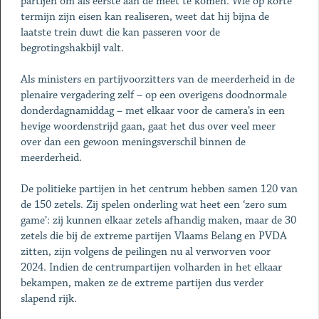
partijen om als eerste aan de meet te komen. Wie op korte
termijn zijn eisen kan realiseren, weet dat hij bijna de
laatste trein duwt die kan passeren voor de
begrotingshakbijl valt.
Als ministers en partijvoorzitters van de meerderheid in de
plenaire vergadering zelf – op een overigens doodnormale
donderdagnamiddag – met elkaar voor de camera’s in een
hevige woordenstrijd gaan, gaat het dus over veel meer
over dan een gewoon meningsverschil binnen de
meerderheid.
De politieke partijen in het centrum hebben samen 120 van
de 150 zetels. Zij spelen onderling wat heet een ‘zero sum
game’: zij kunnen elkaar zetels afhandig maken, maar de 30
zetels die bij de extreme partijen Vlaams Belang en PVDA
zitten, zijn volgens de peilingen nu al verworven voor
2024. Indien de centrumpartijen volharden in het elkaar
bekampen, maken ze de extreme partijen dus verder
slapend rijk.