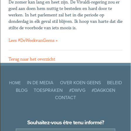
De zomer kan lang en heet zijn. De Vivaldi-regering zou er
goed aan doen hem nuttig te besteden en hard door te
werken. In het parlement zal het in die periode op
donderdag in elk geval stil blijven. Ik hoop van harte dat die
stilte de voorbode van iets moois is.
Lees #DeWeekvanGeens »
Terug naar het overzicht
IN DE MEDIA
OVER KOEN GEENS
BELEID
HOME
BLOG
TOESPRAKEN
#DWVG
#DAGKOEN
CONTACT
Souhaitez-vous être tenu informé?