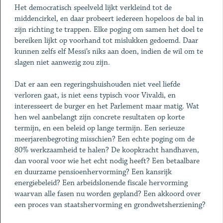
Het democratisch speelveld lijkt verkleind tot de
middencirkel, en daar probeert iedereen hopeloos de bal in
zijn richting te trappen. Elke poging om samen het doel te
bereiken lijkt op voorhand tot mislukken gedoemd. Daar
kunnen zelfs elf Messi’s niks aan doen, indien de wil om te
slagen niet aanwezig zou zijn.
Dat er aan een regeringshuishouden niet veel liefde
verloren gaat, is niet eens typisch voor Vivaldi, en
interesseert de burger en het Parlement maar matig. Wat
hen wel aanbelangt zijn concrete resultaten op korte
termijn, en een beleid op lange termijn. Een serieuze
meerjarenbegroting misschien? Een echte poging om de
80% werkzaamheid te halen? De koopkracht handhaven,
dan vooral voor wie het echt nodig heeft? Een betaalbare
en duurzame pensioenhervorming? Een kansrijk
energiebeleid? Een arbeidslonende fiscale hervorming
waarvan alle fasen nu worden gepland? Een akkoord over
een proces van staatshervorming en grondwetsherziening?