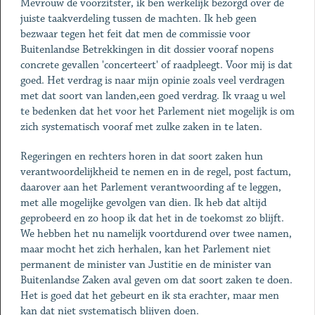
Mevrouw de voorzitster, ik ben werkelijk bezorgd over de
juiste taakverdeling tussen de machten. Ik heb geen
bezwaar tegen het feit dat men de commissie voor
Buitenlandse Betrekkingen in dit dossier vooraf nopens
concrete gevallen 'concerteert' of raadpleegt. Voor mij is dat
goed. Het verdrag is naar mijn opinie zoals veel verdragen
met dat soort van landen,een goed verdrag. Ik vraag u wel
te bedenken dat het voor het Parlement niet mogelijk is om
zich systematisch vooraf met zulke zaken in te laten.
Regeringen en rechters horen in dat soort zaken hun
verantwoordelijkheid te nemen en in de regel, post factum,
daarover aan het Parlement verantwoording af te leggen,
met alle mogelijke gevolgen van dien. Ik heb dat altijd
geprobeerd en zo hoop ik dat het in de toekomst zo blijft.
We hebben het nu namelijk voortdurend over twee namen,
maar mocht het zich herhalen, kan het Parlement niet
permanent de minister van Justitie en de minister van
Buitenlandse Zaken aval geven om dat soort zaken te doen.
Het is goed dat het gebeurt en ik sta erachter, maar men
kan dat niet systematisch blijven doen.