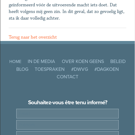
geïnformeerd vóór de uitvoerende macht iets doet. Dat
heeft volgens mij geen zin. In dit geval, dat zo gevoelig ligt,
sta ik daar volledig achter.
Terug naar het overzicht
IN DE MEDIA
OVER KOEN GEENS
BELEID
HOME
BLOG
TOESPRAKEN
#DWVG
#DAGKOEN
CONTACT
Souhaitez-vous être tenu informé?