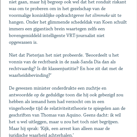
niet gaan, maar hij begreep ook wel dat het ronduit riskant
was om te proberen om in het gezelschap van de
voormalige koninklijke opdrachtgever
het slimmeke
uit te
hangen. Onder het glimmende schedeldak van Koen schuilt
immers een gigantisch brein waartegen zelfs een
bovengemiddeld intelligente VRT-journalist niet
opgewassen is.
Niet dat Pieterjan het niet probeerde. ‘Beoordeelt u het
vonnis van de rechtbank in de zaak-Sanda Dia dan als
rechtvaardig? Is dit klassenjustitie? En hoe zit dat met de
waarheidsbevinding?’
De gewezen minister onderdrukte een zuchtje en
antwoordde op de geduldige toon die hij ook gebezigd zou
hebben als iemand hem had verzocht om in een
vingerhoedje tijd de relativiteitstheorie te spiegelen aan de
geschriften van Thomas van Aquino. Geens dacht: ik wíl
het u wel uitleggen, maar u zou het toch niet begrijpen.
Maar hij sprak: ‘Kijk, een arrest kan alleen maar de
juridische waarheid achterhalen.’