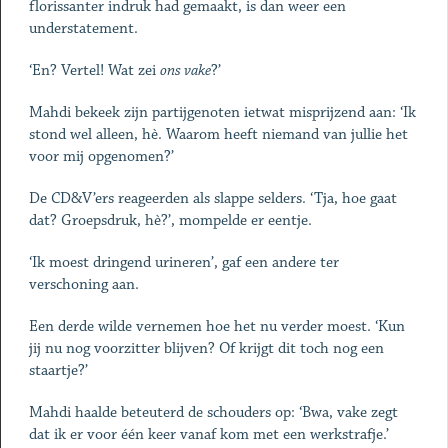
florissanter indruk had gemaakt, is dan weer een
understatement.
‘En? Vertel! Wat zei
ons vake
?’
Mahdi bekeek zijn partijgenoten ietwat misprijzend aan: ‘Ik
stond wel ­alleen, hè. Waarom heeft niemand van jullie het
voor mij opgenomen?’
De CD&V’ers reageerden als slappe selders. ‘Tja, hoe gaat
dat? Groepsdruk, hè?’, mompelde er eentje.
‘Ik moest dringend urineren’, gaf een andere ter
verschoning aan.
Een derde wilde vernemen hoe het nu verder moest. ‘Kun
jij nu nog voorzitter blijven? Of krijgt dit toch nog een
staartje?’
Mahdi haalde beteuterd de schouders op: ‘Bwa, vake zegt
dat ik er voor één keer vanaf kom met een werkstrafje.’