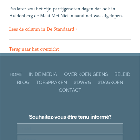
Pas later zou het zijn partijgenoten dagen dat ook in
Huldenberg de Maai Mei Niet-maand net was afgelopen.
Lees de column in De Standaard »
Terug naar het overzicht
IN DE MEDIA
OVER KOEN GEENS
BELEID
HOME
BLOG
TOESPRAKEN
#DWVG
#DAGKOEN
CONTACT
Souhaitez-vous être tenu informé?