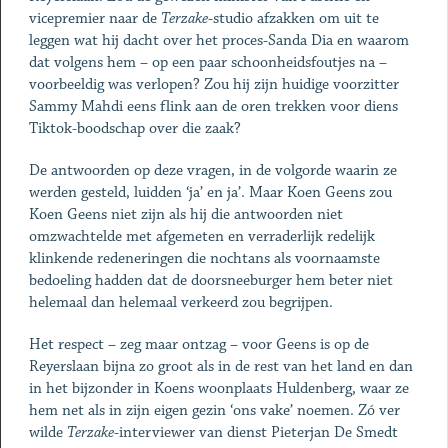
vicepremier naar de
Terzake
-studio afzakken om uit te
leggen wat hij dacht over het proces-Sanda Dia en waarom
dat volgens hem – op een paar schoonheidsfoutjes na –
voorbeeldig was verlopen? Zou hij zijn huidige voorzitter
Sammy Mahdi eens flink aan de oren trekken voor diens
Tiktok-boodschap over die zaak?
De antwoorden op deze vragen, in de volgorde waarin ze
werden gesteld, luidden ‘ja’ en ja’. Maar Koen Geens zou
Koen Geens niet zijn als hij die antwoorden niet
omzwachtelde met afgemeten en verraderlijk redelijk
klinkende redeneringen die nochtans als voornaamste
bedoeling hadden dat de doorsneeburger hem beter niet
helemaal dan helemaal verkeerd zou begrijpen.
Het respect – zeg maar ontzag – voor Geens is op de
Reyerslaan bijna zo groot als in de rest van het land en dan
in het bijzonder in Koens woonplaats Huldenberg, waar ze
hem net als in zijn eigen gezin ‘ons vake’ noemen. Zó ver
wilde
Terzake
-interviewer van dienst Pieterjan De Smedt