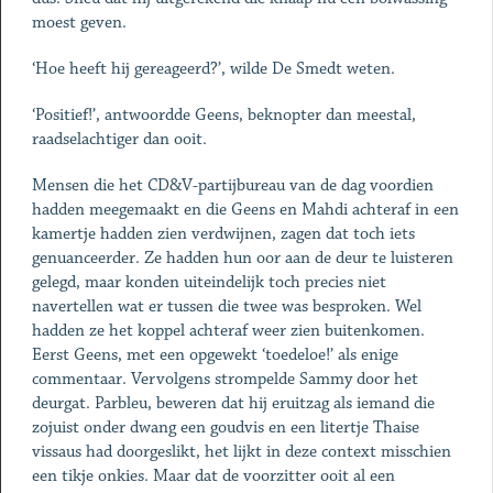
moest geven.
‘Hoe heeft hij gereageerd?’, wilde De Smedt weten.
‘Positief!’, antwoordde Geens, beknopter dan meestal,
raadselachtiger dan ooit.
Mensen die het CD&V-partijbureau van de dag voordien
hadden meegemaakt en die Geens en Mahdi achteraf in een
kamertje hadden zien verdwijnen, zagen dat toch iets
genuanceerder. Ze hadden hun oor aan de deur te luisteren
gelegd, maar konden uiteindelijk toch precies niet
navertellen wat er tussen die twee was besproken. Wel
hadden ze het koppel achteraf weer zien buitenkomen.
Eerst Geens, met een ­opgewekt ‘toedeloe!’ als enige
commentaar. Vervolgens strompelde Sammy door het
deurgat. Parbleu, beweren dat hij eruitzag als iemand die
zojuist onder dwang een goudvis en een litertje Thaise
vissaus had doorgeslikt, het lijkt in deze context misschien
een tikje onkies. Maar dat de voorzitter ooit al een