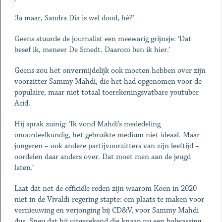
‘Ja maar, Sandra Dia is wel dood, hè?’
Geens stuurde de journalist een meewarig grijnsje: ‘Dat
besef ik, meneer De Smedt. Daarom ben ik hier.’
Geens zou het onvermijdelijk ook moeten hebben over zijn
voorzitter Sammy Mahdi, die het had opgenomen voor de
populaire, maar niet totaal ­toerekeningsvatbare youtuber
Acid.
Hij sprak zuinig: ‘Ik vond Mahdi’s mededeling
onoordeelkundig, het gebruikte medium niet ideaal. Maar
jongeren – ook andere partijvoorzitters van zijn leeftijd –
oordelen daar anders over. Dat moet men aan de jeugd
laten.’
Laat dát net de officiële reden zijn waarom Koen in 2020
niet in de ­Vivaldi-regering stapte: om plaats te maken voor
vernieuwing en verjonging bij CD&V, voor Sammy Mahdi
dus. Sneu dat hij uitgerekend die knaap nu een bolwassing