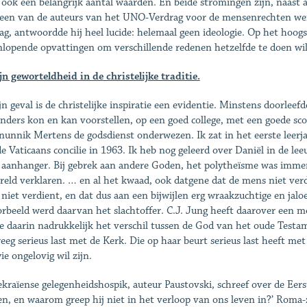
 ook een belangrijk aantal waarden. En beide stromingen zijn, naast 
een van de auteurs van het UNO-Verdrag voor de mensenrechten werd
ag, antwoordde hij heel lucide: helemaal geen ideologie. Op het hoog
nlopende opvattingen om verschillende redenen hetzelfde te doen wil
jn geworteldheid in de christelijke traditie.
jn geval is de christelijke inspiratie een evidentie. Minstens doorleef
anders kon en kan voorstellen, op een goed college, met een goede sc
nunnik Mertens de godsdienst onderwezen. Ik zat in het eerste leerja
e Vaticaans concilie in 1963. Ik heb nog geleerd over Daniël in de l
 aanhanger. Bij gebrek aan andere Goden, het polytheïsme was immer
reld verklaren. … en al het kwaad, ook datgene dat de mens niet verd
niet verdient, en dat dus aan een bijwijlen erg wraakzuchtige en ja
orbeeld werd daarvan het slachtoffer. C.J. Jung heeft daarover een m
e daarin nadrukkelijk het verschil tussen de God van het oude Testam
reeg serieus last met de Kerk. Die op haar beurt serieus last heeft me
ie ongelovig wil zijn.
kraïense gelegenheidshospik, auteur Paustovski, schreef over de Eer
en, en waarom greep hij niet in het verloop van ons leven in?’ Roma