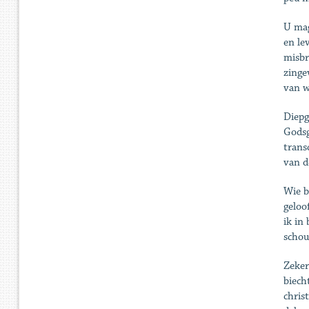
U mag
en le
misbr
zinge
van w
Diepg
Godsg
trans
van d
Wie b
geloo
ik in
schou
Zeker
biech
chris