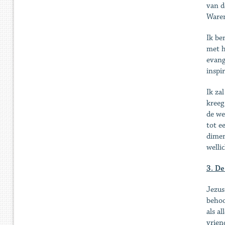
van d
Waren
Ik be
met h
evang
inspi
Ik za
kreeg
de we
tot e
dimen
welli
3. De
Jezus
behoo
als al
vriend