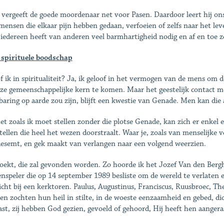
 vergeeft de goede moordenaar net voor Pasen. Daardoor leert hij on
mensen die elkaar pijn hebben gedaan, verfoeien of zelfs naar het le
iedereen heeft van anderen veel barmhartigheid nodig en af en toe zel
 spirituele boodschap
f ik in spiritualiteit? Ja, ik geloof in het vermogen van de mens om d
ze gemeenschappelijke kern te komen. Maar het geestelijk contact m
aring op aarde zou zijn, blijft een kwestie van Genade. Men kan die
et zoals ik moet stellen zonder die plotse Genade, kan zich er enkel e
tellen die heel het wezen doorstraalt. Waar je, zoals van menselijke ve
esemt, en gek maakt van verlangen naar een volgend weerzien.
oekt, die zal gevonden worden. Zo hoorde ik het Jozef Van den Berghe
nspeler die op 14 september 1989 besliste om de wereld te verlaten en
icht bij een kerktoren. Paulus, Augustinus, Franciscus, Ruusbroec, Th
en zochten hun heil in stilte, in de woeste eenzaamheid en gebed, dich
ast, zij hebben God gezien, gevoeld of gehoord, Hij heeft hen aangera