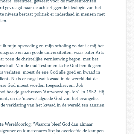
andere, essentieel geweest voor de mensenrechten.
 gevraagd naar de achterliggende ideologie van het
ste niveau bestaat politiek er inderdaad in mensen met
len.
de ik mijn opvoeding en mijn scholing zo dat ik mij het
outsgroep en aan goede universiteiten, waar pater Arts
ar toen de christelijke vernieuwing begon, met het
eeuwekuil. Van de oud Testamentische God ben ik geen
s verlaten, moest de éne God alle goed en kwaad in
ient. Nu is er nogal wat kwaad in de wereld dat de
loerse God moest worden toegeschreven. Job
ooi boekje geschreven ‘Antwoord op Job’. In 1952. Hij
ent, en de ‘nieuwe’ algoede God van het evangelie.
t de verklaring van het kwaad in de wereld ten aanzien
ste Wereldoorlog: ‘Waarom bleef God dan almaar
-zigeuner en kunstenares Stojka overleefde de kampen