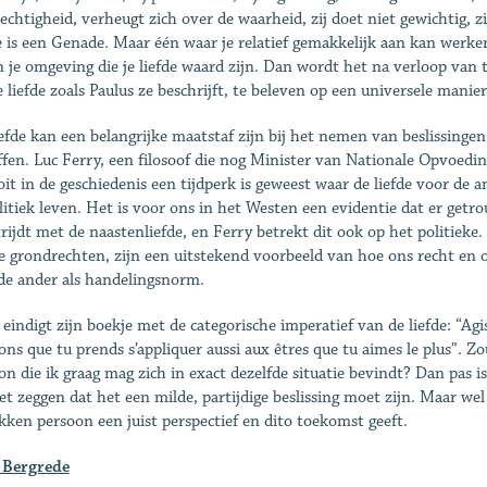
chtigheid, verheugt zich over de waarheid, zij doet niet gewichtig, zij h
e is een Genade. Maar één waar je relatief gemakkelijk aan kan werk
in je omgeving die je liefde waard zijn. Dan wordt het na verloop van t
 liefde zoals Paulus ze beschrijft, te beleven op een universele manier
iefde kan een belangrijke maatstaf zijn bij het nemen van beslissinge
ffen. Luc Ferry, een filosoof die nog Minister van Nationale Opvoeding
oit in de geschiedenis een tijdperk is geweest waar de liefde voor de an
litiek leven. Het is voor ons in het Westen een evidentie dat er get
trijdt met de naastenliefde, en Ferry betrekt dit ook op het politieke
le grondrechten, zijn een uitstekend voorbeeld van hoe ons recht en o
de ander als handelingsnorm.
 eindigt zijn boekje met de categorische imperatief van de liefde: “Agis
ions que tu prends s’appliquer aussi aux êtres que tu aimes le plus”. 
on die ik graag mag zich in exact dezelfde situatie bevindt? Dan pas is 
iet zeggen dat het een milde, partijdige beslissing moet zijn. Maar wel 
kken persoon een juist perspectief en dito toekomst geeft.
 Bergrede