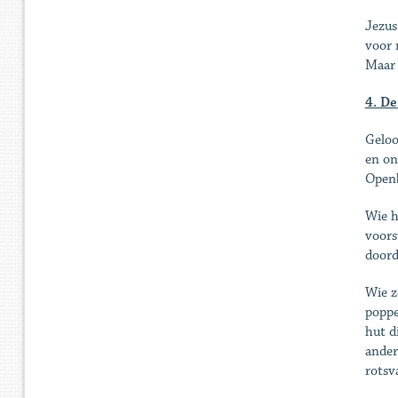
Jezus
voor 
Maar 
4. De
Geloo
en on
Openb
Wie h
voors
doord
Wie z
poppe
hut d
ander
rotsv