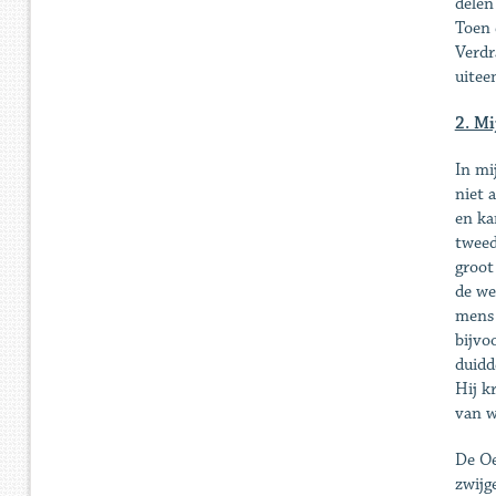
delen
Toen 
Verdr
uitee
2. Mi
In mi
niet 
en ka
tweed
groot
de we
mens 
bijvo
duidd
Hij k
van w
De Oe
zwijg