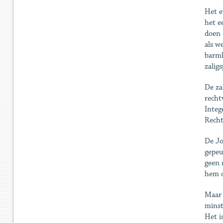
Het e
het e
doen 
als w
barmh
zalig
De za
recht
Integ
Recht
De Jo
gepeu
geen 
hem o
Maar 
minst
Het i