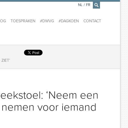
NL
/
FR
×
LOG
TOESPRAKEN
#DWVG
#DAGKOEN
CONTACT
ZIET’
eekstoel: ‘Neem een
ou nemen voor iemand