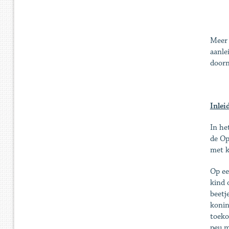
Meer 
aanle
door
Inlei
In he
de Op
met k
Op ee
kind 
beetj
konin
toeko
peu m