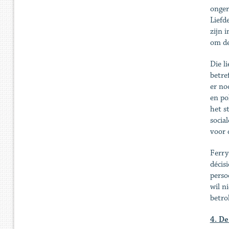
ongere
Liefd
zijn 
om de
Die l
betre
er no
en po
het s
socia
voor 
Ferry
décis
perso
wil n
betro
4. De