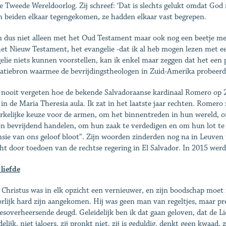
e Tweede Wereldoorlog. Zij schreef: ‘Dat is slechts gelukt omdat God
 beiden elkaar tegengekomen, ze hadden elkaar vast begrepen.
n dus niet alleen met het Oud Testament maar ook nog een beetje m
et Nieuw Testament, het evangelie -dat ik al heb mogen lezen met een
elie niets kunnen voorstellen, kan ik enkel maar zeggen dat het een p
ratiebron waarmee de bevrijdingstheologen in Zuid-Amerika probeerd
l nooit vergeten hoe de bekende Salvadoraanse kardinaal Romero op 
 in de Maria Theresia aula. Ik zat in het laatste jaar rechten. Romero
rkelijke keuze voor de armen, om het binnentreden in hun wereld, 
en bevrijdend handelen, om hun zaak te verdedigen en om hun lot te 
sie van ons geloof bloot”. Zijn woorden zinderden nog na in Leuven 
cht door toedoen van de rechtse regering in El Salvador. In 2015 werd 
 liefde
 Christus was in elk opzicht een vernieuwer, en zijn boodschap moet i
rlijk hard zijn aangekomen. Hij was geen man van regeltjes, maar pre
lesoverheersende deugd. Geleidelijk ben ik dat gaan geloven, dat de Lief
elijk, niet jaloers, zij pronkt niet, zij is geduldig, denkt geen kwaad, 