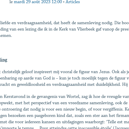
le
mardi 29 août 2023 12:00
•
Articles
liefde en verdraagzaamheid, dat heeft de samenleving nodig. Die bo
iding van een lezing die ik in de Kerk van Vlierbeek gaf vanop de pree
nemen.
ding
t christelijk geloof inspireert mij vooral de figuur van Jezus. Ook als 
enbaring op aarde van God is – kun je toch moeilijk tegen de figuur v
racht en geweldloosheid en verdraagzaamheid met duidelijkheid. Hij w
n Kerstavond in de gevangenis van Wortel, zag ik hoe de vreugde va
opwekt, met het perspectief van een vreedzame samenleving, ook de
e ontroering dat nodig is voor een nieuw begin, of voor vergiffenis. K
gen bezoeken een pasgeboren kind dat, zoals een ster aan het firma
mst die voor iedereen kansen en uitdagingen waarborgt: ‘Telle est ma
'importe le temps ... Pour atteindre cette inaccessible étoile’ (Jacques