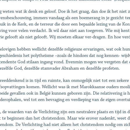
 weten wat ik denk en geloof. Doe ik het graag, dan doe ik het niet 
vensbeschouwing, immers vandaag als een boemerang in je gezicht ter
uik in de Kerk, en de terreur die door een bepaalde lezing van de Ko
ving voor velen verdacht. Ik wil daar niet aan toegeven. Wie mij ken
ie gelooft als niet gelooft. Wij moeten elkaar ver-dragen. En hoe ve
elovigen hebben wellicht dezelfde religieuze ervaringen, wat ook hun
eschiedenis het polytheïsme –zoals de hindoes dat nog kennen- wij
cendente God stilaan ingang vond. Evenmin mogen we vergeten dat d
ezelfde God, dezelfde stamvader Abraham en dezelfde profeten.
reeddenkend is in tijd en ruimte, kan onmogelijk niet tot een zekere r
fsopvattingen komen. Wellicht was ik met Marokkaanse ouders mosli
 beide gevallen ook in België kunnen geboren zijn. Die relativering is h
derophalen, wel tot een bevraging en verdieping van de eigen overtui
, de waarden van de Verlichting zijn een neutralere plaats en tijd in
t te beginnen dan het christendom. Maar wie erover nadenkt, weet da
tendom. De Verlichting had niet alleen het christendom nodig om zich