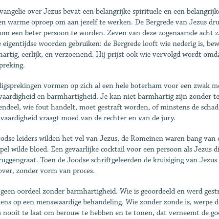
vangelie over Jezus bevat een belangrijke spirituele en een belangri
en warme oproep om aan jezelf te werken. De Bergrede van Jezus druk
om een beter persoon te worden. Zeven van deze zogenaamde acht zal
e eigentijdse woorden gebruiken: de Bergrede looft wie nederig is, b
artig, eerlijk, en verzoenend. Hij prijst ook wie vervolgd wordt omda
spreking.
ligsprekingen vormen op zich al een hele boterham voor een zwak men
vaardigheid en barmhartigheid. Je kan niet barmhartig zijn zonder te
endeel, wie fout handelt, moet gestraft worden, of minstens de schad
vaardigheid vraagt moed van de rechter en van de jury.
odse leiders wilden het vel van Jezus, de Romeinen waren bang van 
pel wilde bloed. Een gevaarlijke cocktail voor een persoon als Jezus d
ruggengraat. Toen de Joodse schriftgeleerden de kruisiging van Jezus 
ver, zonder vorm van proces.
geen oordeel zonder barmhartigheid. Wie is geoordeeld en werd gest
ens op een menswaardige behandeling. Wie zonder zonde is, werpe de 
s nooit te laat om berouw te hebben en te tonen, dat verneemt de g