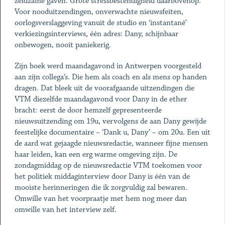
zeldzame gaven. Grote stressbestendigheid daarbovenop.
Voor nooduitzendingen, onverwachte nieuwsfeiten,
oorlogsverslaggeving vanuit de studio en ‘instantané’
verkiezingsinterviews, één adres: Dany, schijnbaar
onbewogen, nooit paniekerig.
Zijn boek werd maandagavond in Antwerpen voorgesteld
aan zijn collega’s. Die hem als coach en als mens op handen
dragen. Dat bleek uit de voorafgaande uitzendingen die
VTM diezelfde maandagavond voor Dany in de ether
bracht: eerst de door hemzelf gepresenteerde
nieuwsuitzending om 19u, vervolgens de aan Dany gewijde
feestelijke documentaire – ‘Dank u, Dany’ – om 20u. Een uit
de aard wat gejaagde nieuwsredactie, wanneer fijne mensen
haar leiden, kan een erg warme omgeving zijn. De
zondagmiddag op de nieuwsredactie VTM toekomen voor
het politiek middaginterview door Dany is één van de
mooiste herinneringen die ik zorgvuldig zal bewaren.
Omwille van het voorpraatje met hem nog meer dan
omwille van het interview zelf.