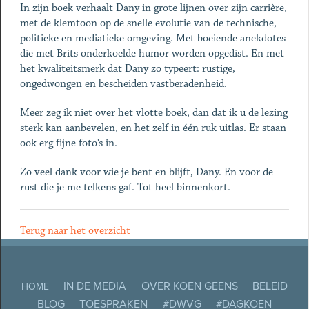
In zijn boek verhaalt Dany in grote lijnen over zijn carrière,
met de klemtoon op de snelle evolutie van de technische,
politieke en mediatieke omgeving. Met boeiende anekdotes
die met Brits onderkoelde humor worden opgedist. En met
het kwaliteitsmerk dat Dany zo typeert: rustige,
ongedwongen en bescheiden vastberadenheid.
Meer zeg ik niet over het vlotte boek, dan dat ik u de lezing
sterk kan aanbevelen, en het zelf in één ruk uitlas. Er staan
ook erg fijne foto’s in.
Zo veel dank voor wie je bent en blijft, Dany. En voor de
rust die je me telkens gaf. Tot heel binnenkort.
Terug naar het overzicht
IN DE MEDIA
OVER KOEN GEENS
BELEID
HOME
BLOG
TOESPRAKEN
#DWVG
#DAGKOEN