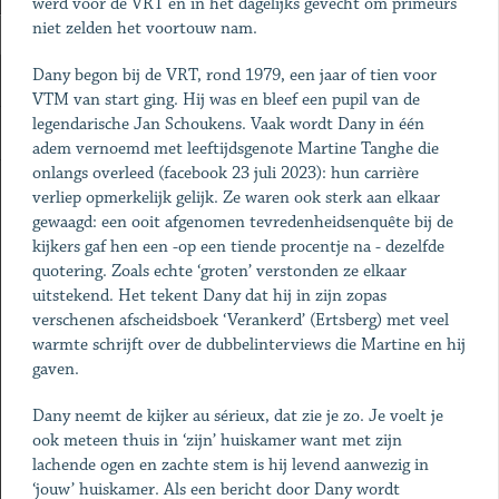
werd voor de VRT en in het dagelijks gevecht om primeurs
niet zelden het voortouw nam.
Dany begon bij de VRT, rond 1979, een jaar of tien voor
VTM van start ging. Hij was en bleef een pupil van de
legendarische Jan Schoukens. Vaak wordt Dany in één
adem vernoemd met leeftijdsgenote Martine Tanghe die
onlangs
overleed (facebook 23 juli 2023): hun carrière
verliep opmerkelijk gelijk. Ze waren ook sterk aan elkaar
gewaagd: een ooit afgenomen tevredenheidsenquête bij de
kijkers gaf hen een -op een tiende procentje na - dezelfde
quotering. Zoals echte ‘groten’ verstonden ze elkaar
uitstekend. Het tekent Dany dat hij in zijn zopas
verschenen afscheidsboek ‘Verankerd’ (Ertsberg) met veel
warmte schrijft over de dubbelinterviews die Martine en hij
gaven.
Dany neemt de kijker au sérieux, dat zie je zo. Je voelt je
ook meteen thuis in ‘zijn’ huiskamer want met zijn
lachende ogen en zachte stem is hij levend aanwezig in
‘jouw’ huiskamer. Als een bericht door Dany wordt