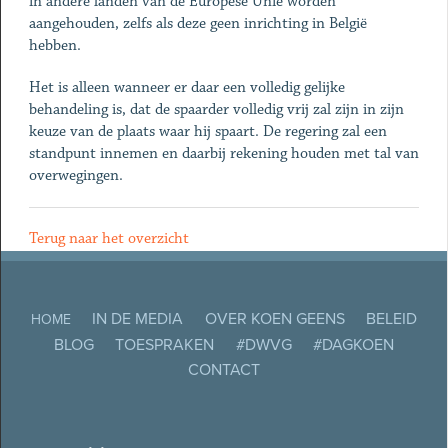
in andere landen van de Europese Unie worden
aangehouden, zelfs als deze geen inrichting in België
hebben.
Het is alleen wanneer er daar een volledig gelijke
behandeling is, dat de spaarder volledig vrij zal zijn in zijn
keuze van de plaats waar hij spaart. De regering zal een
standpunt innemen en daarbij rekening houden met tal van
overwegingen.
Terug naar het overzicht
IN DE MEDIA
OVER KOEN GEENS
BELEID
HOME
BLOG
TOESPRAKEN
#DWVG
#DAGKOEN
CONTACT