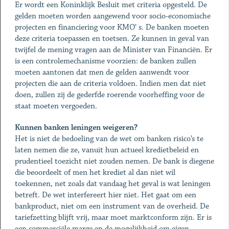
Er wordt een Koninklijk Besluit met criteria opgesteld. De
gelden moeten worden aangewend voor socio-economische
projecten en financiering voor KMO’ s. De banken moeten
deze criteria toepassen en toetsen. Ze kunnen in geval van
twijfel de mening vragen aan de Minister van Financiën. Er
is een controlemechanisme voorzien: de banken zullen
moeten aantonen dat men de gelden aanwendt voor
projecten die aan de criteria voldoen. Indien men dat niet
doen, zullen zij de gederfde roerende voorheffing voor de
staat moeten vergoeden.
Kunnen banken leningen weigeren?
Het is niet de bedoeling van de wet om banken risico’s te
laten nemen die ze, vanuit hun actueel kredietbeleid en
prudentieel toezicht niet zouden nemen. De bank is diegene
die beoordeelt of men het krediet al dan niet wil
toekennen, net zoals dat vandaag het geval is wat leningen
betreft. De wet interfereert hier niet. Het gaat om een
bankproduct, niet om een instrument van de overheid. De
tariefzetting blijft vrij, maar moet marktconform zijn. Er is
een commerciële marge en de mogelijkheid om eigen