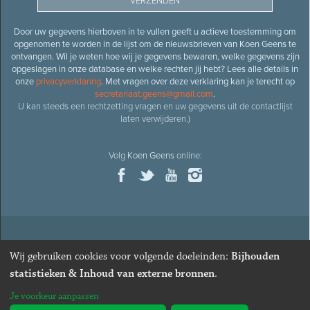
Door uw gegevens hierboven in te vullen geeft u actieve toestemming om
opgenomen te worden in de lijst om de nieuwsbrieven van Koen Geens te
ontvangen. Wil je weten hoe wij je gegevens bewaren, welke gegevens zijn
opgeslagen in onze database en welke rechten jij hebt? Lees alle details in
onze
privacyverklaring
. Met vragen over deze verklaring kan je terecht op
secretariaat.geens@gmail.com
.
U kan steeds een rechtzetting vragen en uw gegevens uit de contactlijst
laten verwijderen.)
Volg
Koen Geens
online:
© 2026
Oud-minister en ere-volksvertegenwoordiger
Koen
Wij gebruiken cookies voor volgende doeleinden:
Bijhouden
Geens
· Alle rechten voorbehouden ·
Cookies wijzigen
statistieken & Inhoud van externe bronnen
.
Webdesign
&
website ontwikkeling
door
Zenjoy in Leuven
. Powered by
Je voorkeur aanpassen
Nimbu
.