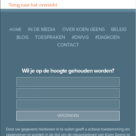
Terug naar het overzicht
IN DE MEDIA
OVER KOEN GEENS
BELEID
HOME
BLOG
TOESPRAKEN
#DWVG
#DAGKOEN
CONTACT
Wil je op de hoogte gehouden worden?
Door uw gegevens hierboven in te vullen geeft u actieve toestemming om
opgenomen te worden in de lijst om de nieuwsbrieven van Koen Geens te