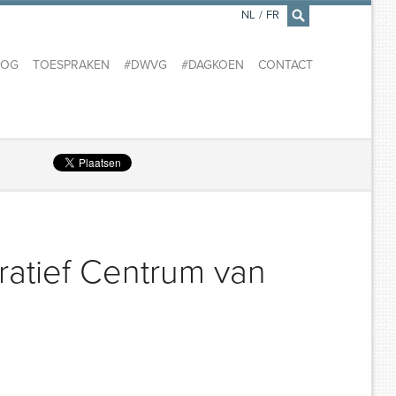
NL
/
FR
×
LOG
TOESPRAKEN
#DWVG
#DAGKOEN
CONTACT
ratief Centrum van