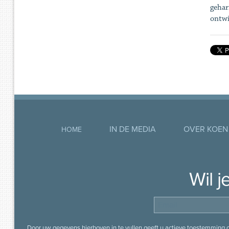
gehar
ontwi
IN DE MEDIA
OVER KOEN
HOME
Wil 
Door uw gegevens hierboven in te vullen geeft u actieve toestemming