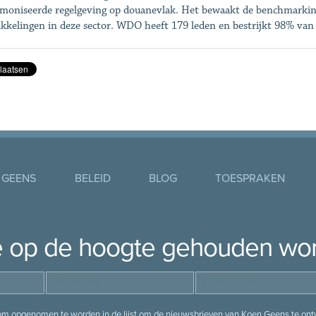
moniseerde regelgeving op douanevlak. Het bewaakt de benchmarking
kkelingen in deze sector. WDO heeft 179 leden en bestrijkt 98% van
 GEENS
BELEID
BLOG
TOESPRAKEN
je op de hoogte gehouden wo
 om opgenomen te worden in de lijst om de nieuwsbrieven van Koen Geens te ontv