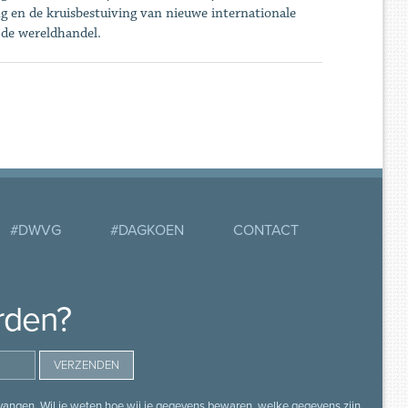
 en de kruisbestuiving van nieuwe internationale
 de wereldhandel.
#DWVG
#DAGKOEN
CONTACT
rden?
angen. Wil je weten hoe wij je gegevens bewaren, welke gegevens zijn