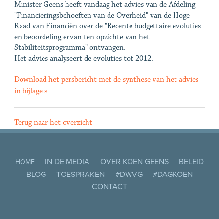
Minister Geens heeft vandaag het advies van de Afdeling
"Financieringsbehoeften van de Overheid" van de Hoge
Raad van Financiën over de "Recente budgettaire evoluties
en beoordeling ervan ten opzichte van het
Stabiliteitsprogramma" ontvangen.
Het advies analyseert de evoluties tot 2012.
Download het persbericht met de synthese van het advies
in bijlage »
Terug naar het overzicht
IN DE MEDIA
OVER KOEN GEENS
BELEID
HOME
BLOG
TOESPRAKEN
#DWVG
#DAGKOEN
CONTACT