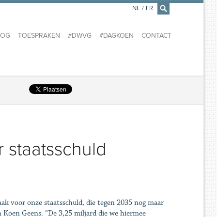
NL
/
FR
×
LOG
TOESPRAKEN
#DWVG
#DAGKOEN
CONTACT
 staatsschuld
aak voor onze staatsschuld, die tegen 2035 nog maar
n Koen Geens. “De 3,25 miljard die we hiermee