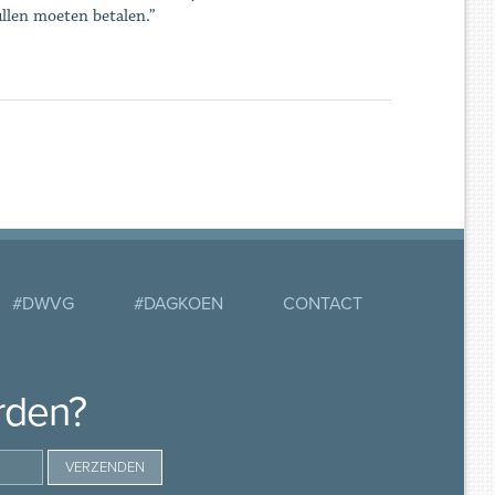
ullen moeten betalen.”
#DWVG
#DAGKOEN
CONTACT
rden?