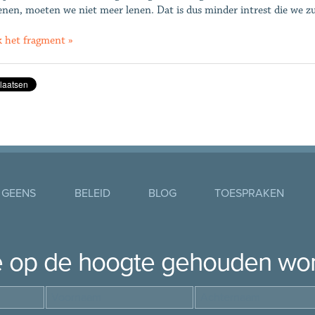
enen, moeten we niet meer lenen. Dat is dus minder intrest die we z
k het fragment »
 GEENS
BELEID
BLOG
TOESPRAKEN
je op de hoogte gehouden wo