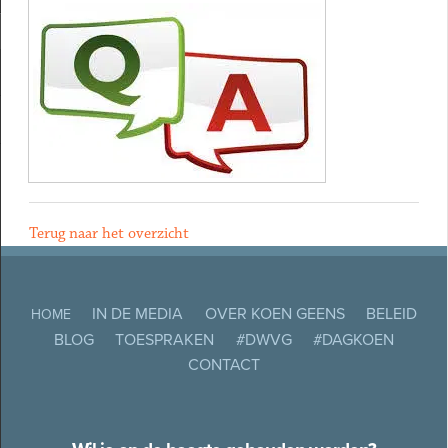
Terug naar het overzicht
IN DE MEDIA
OVER KOEN GEENS
BELEID
HOME
BLOG
TOESPRAKEN
#DWVG
#DAGKOEN
CONTACT