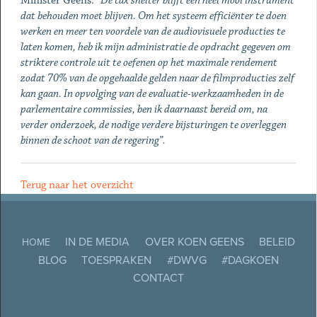
Minister Geens:
“De tax shelter blijft een heel mooi instrument
dat behouden moet blijven. Om het systeem efficiënter te doen
werken en meer ten voordele van de audiovisuele producties te
laten komen, heb ik mijn administratie de opdracht gegeven om
striktere controle uit te oefenen op het maximale rendement
zodat 70% van de opgehaalde gelden naar de filmproducties zelf
kan gaan. In opvolging van de evaluatie-werkzaamheden in de
parlementaire commissies, ben ik daarnaast bereid om, na
verder onderzoek, de nodige verdere bijsturingen te overleggen
binnen de schoot van de regering”.
Terug naar het overzicht
IN DE MEDIA
OVER KOEN GEENS
BELEID
HOME
BLOG
TOESPRAKEN
#DWVG
#DAGKOEN
CONTACT