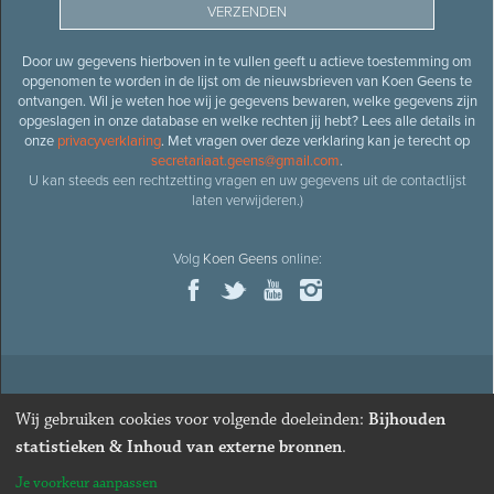
Door uw gegevens hierboven in te vullen geeft u actieve toestemming om
opgenomen te worden in de lijst om de nieuwsbrieven van Koen Geens te
ontvangen. Wil je weten hoe wij je gegevens bewaren, welke gegevens zijn
opgeslagen in onze database en welke rechten jij hebt? Lees alle details in
onze
privacyverklaring
. Met vragen over deze verklaring kan je terecht op
secretariaat.geens@gmail.com
.
U kan steeds een rechtzetting vragen en uw gegevens uit de contactlijst
laten verwijderen.)
Volg
Koen Geens
online:
© 2026
Oud-minister en ere-volksvertegenwoordiger
Koen
Wij gebruiken cookies voor volgende doeleinden:
Bijhouden
Geens
· Alle rechten voorbehouden ·
Cookies wijzigen
statistieken & Inhoud van externe bronnen
.
Webdesign
&
website ontwikkeling
door
Zenjoy in Leuven
. Powered by
Je voorkeur aanpassen
Nimbu
.