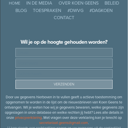
IN DE MEDIA
OVER KOEN GEENS
BELEID
HOME
BLOG
TOESPRAKEN
#DWVG
#DAGKOEN
CONTACT
Wil je op de hoogte gehouden worden?
Door uw gegevens hierboven in te vullen geeft u actieve toestemming om
opgenomen te worden in de lijst om de nieuwsbrieven van Koen Geens te
ontvangen. Wil je weten hoe wij je gegevens bewaren, welke gegevens zijn
opgeslagen in onze database en welke rechten jij hebt? Lees alle details in
onze
privacyverklaring
. Met vragen over deze verklaring kan je terecht op
secretariaat.geens@gmail.com
.
U kan steeds een rechtzetting vragen en uw gegevens uit de contactlijst