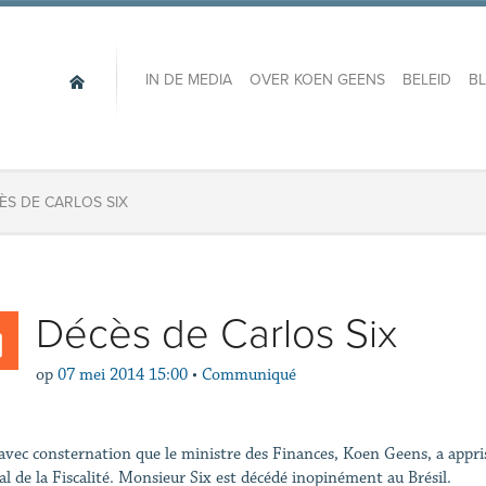
IN DE MEDIA
OVER KOEN GEENS
BELEID
B
ÈS DE CARLOS SIX
Décès de Carlos Six
op
07 mei 2014 15:00
•
Communiqué
 avec consternation que le ministre des Finances, Koen Geens, a appri
al de la Fiscalité. Monsieur Six est décédé inopinément au Brésil.