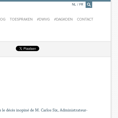
NL
/
FR
×
LOG
TOESPRAKEN
#DWVG
#DAGKOEN
CONTACT
s le décès inopiné de M. Carlos Six, Administrateur-