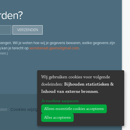
rden?
angen. Wil je weten hoe wij je gegevens bewaren, welke gegevens zijn
g kan je terecht op
secretariaat.geens@gmail.com
.
ren.)
Wij gebruiken cookies voor volgende
doeleinden:
Bijhouden statistieken &
Inhoud van externe bronnen
.
Je voorkeur aanpassen
Alleen essentiële cookies accepteren
uden ·
Cookies wijzigen
Alles accepteren