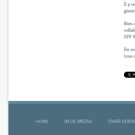
Il y 
génér
Bien 
colla
SPF F
En so
tous 
IN DE MEDIA
OVER KOEN
HOME