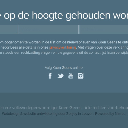
je op de hoogte gehouden wo
 om opgenomen te worden in de lijst om de nieuwsbrieven van Koen Geens te ontv
hebt? Lees alle details in onze
privacyverklaring
. Met vragen over deze verklarin
n steeds een rechtzetting vragen en uw gegevens uit de contactlijst laten verwijde
Volg
Koen Geens
online:
 en ere-volksvertegenwoordiger
Koen Geens
· Alle rechten voorbeho
Webdesign
&
website ontwikkeling
door
Zenjoy in Leuven
. Powered by
Nimbu
.